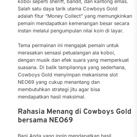
koboi seperti sheriff, bandit, dan kantong emas.
Salah satu daya tarik utama Cowboys Gold
adalah fitur “Money Collect” yang memungkinkan
pemain mendapatkan kemenangan besar secara
instan melalui pengumpulan nilai koin di layar.
Tema permainan ini mengajak pemain untuk
merasakan sensasi petualangan ala koboi,
dengan musik dan efek suara yang memperkuat
suasana. Di balik tampilannya yang sederhana,
Cowboys Gold menyimpan mekanisme slot
NEO69 yang cukup menantang dan
membutuhkan strategi jitu agar bisa
mendapatkan hasil maksimal.
Rahasia Menang di Cowboys Gold
bersama NEO69
Bagi Anda yang ingin mendapatkan hasil