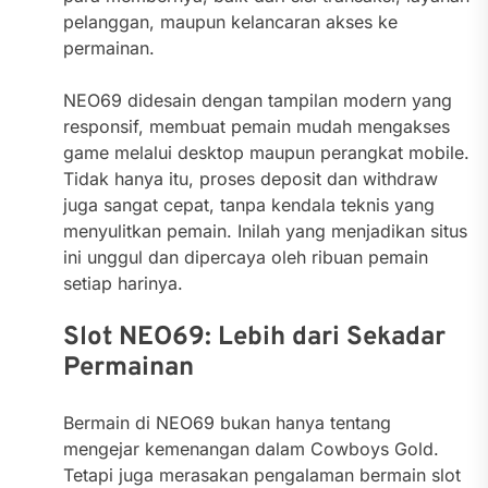
pelanggan, maupun kelancaran akses ke
permainan.
NEO69 didesain dengan tampilan modern yang
responsif, membuat pemain mudah mengakses
game melalui desktop maupun perangkat mobile.
Tidak hanya itu, proses deposit dan withdraw
juga sangat cepat, tanpa kendala teknis yang
menyulitkan pemain. Inilah yang menjadikan situs
ini unggul dan dipercaya oleh ribuan pemain
setiap harinya.
Slot NEO69: Lebih dari Sekadar
Permainan
Bermain di NEO69 bukan hanya tentang
mengejar kemenangan dalam Cowboys Gold.
Tetapi juga merasakan pengalaman bermain slot