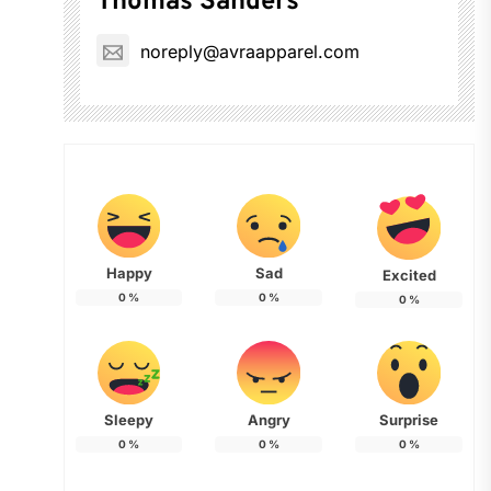
Thomas Sanders
noreply@avraapparel.com
Happy
Sad
Excited
0
%
0
%
0
%
Sleepy
Angry
Surprise
0
%
0
%
0
%