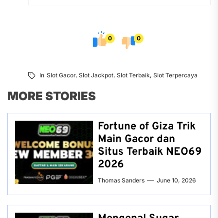
0
0
In
Slot Gacor
,
Slot Jackpot
,
Slot Terbaik
,
Slot Terpercaya
MORE STORIES
Fortune of Giza Trik
Main Gacor dan
Situs Terbaik NEO69
2026
Thomas Sanders
June 10, 2026