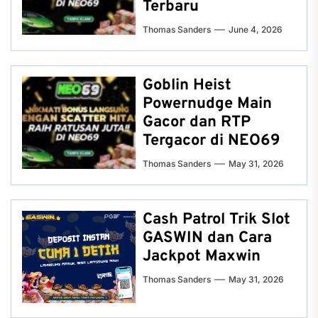
Terbaru
Thomas Sanders
June 4, 2026
Goblin Heist
Powernudge Main
Gacor dan RTP
Tergacor di NEO69
Thomas Sanders
May 31, 2026
Cash Patrol Trik Slot
GASWIN dan Cara
Jackpot Maxwin
Thomas Sanders
May 31, 2026