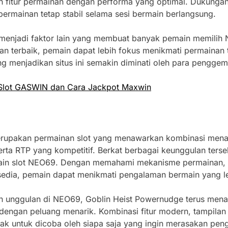
uh fitur permainan dengan performa yang optimal. Dukunga
ermainan tetap stabil selama sesi bermain berlangsung.
njadi faktor lain yang membuat banyak pemain memilih 
 terbaik, pemain dapat lebih fokus menikmati permainan t
 menjadikan situs ini semakin diminati oleh para penggema
k Slot GASWIN dan Cara Jackpot Maxwin
rupakan permainan slot yang menawarkan kombinasi menarik
rta RTP yang kompetitif. Berkat berbagai keunggulan terseb
emain slot NEO69. Dengan memahami mekanisme permainan, 
sedia, pemain dapat menikmati pengalaman bermain yang l
n unggulan di NEO69, Goblin Heist Powernudge terus mena
dengan peluang menarik. Kombinasi fitur modern, tampila
yak untuk dicoba oleh siapa saja yang ingin merasakan pen