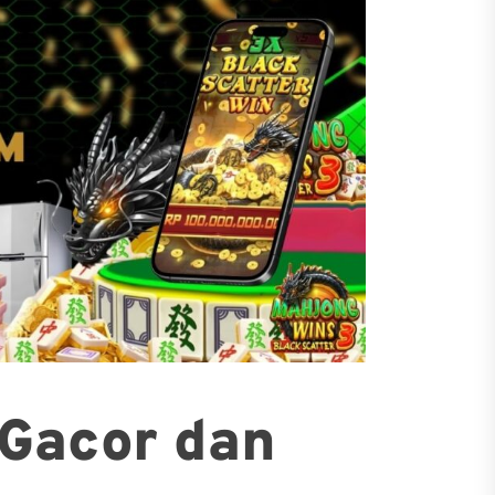
 Gacor dan