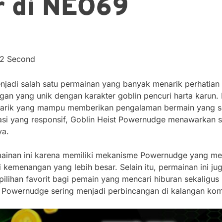
r di NEO69
52 Second
jadi salah satu permainan yang banyak menarik perhatian 
an yang unik dengan karakter goblin pencuri harta karun. 
menarik yang mampu memberikan pengalaman bermain yang s
imasi yang responsif, Goblin Heist Powernudge menawarkan
ya.
ainan ini karena memiliki mekanisme Powernudge yang m
emenangan yang lebih besar. Selain itu, permainan ini jug
pilihan favorit bagi pemain yang mencari hiburan sekaligu
st Powernudge sering menjadi perbincangan di kalangan ko