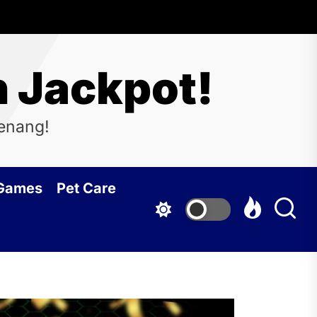
h Jackpot!
enang!
 Games
Pet Care