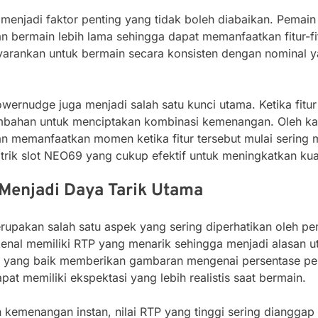
l menjadi faktor penting yang tidak boleh diabaikan. Pem
n bermain lebih lama sehingga dapat memanfaatkan fitur-f
rankan untuk bermain secara konsisten dengan nominal 
wernudge juga menjadi salah satu kunci utama. Ketika fitur i
bahan untuk menciptakan kombinasi kemenangan. Oleh kare
n memanfaatkan momen ketika fitur tersebut mulai sering m
trik slot NEO69 yang cukup efektif untuk meningkatkan kua
Menjadi Daya Tarik Utama
rupakan salah satu aspek yang sering diperhatikan oleh pem
kenal memiliki RTP yang menarik sehingga menjadi alasan
P yang baik memberikan gambaran mengenai persentase p
at memiliki ekspektasi yang lebih realistis saat bermain.
kemenangan instan, nilai RTP yang tinggi sering dianggap