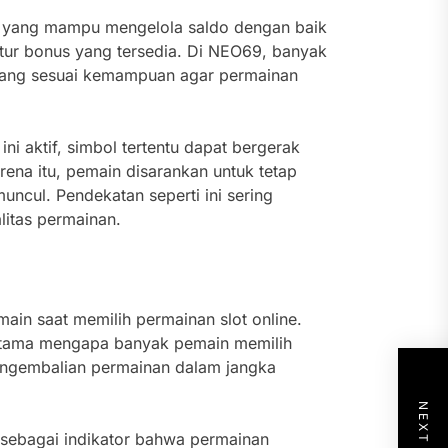
ain yang mampu mengelola saldo dengan baik
itur bonus yang tersedia. Di NEO69, banyak
yang sesuai kemampuan agar permainan
ni aktif, simbol tertentu dapat bergerak
na itu, pemain disarankan untuk tetap
uncul. Pendekatan seperti ini sering
litas permainan.
ain saat memilih permainan slot online.
 utama mengapa banyak pemain memilih
engembalian permainan dalam jangka
 sebagai indikator bahwa permainan