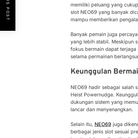
PREVIOUS POST
memiliki peluang yang cukup
slot NEO69 yang banyak dica
mampu memberikan pengalam
Banyak pemain juga percay
yang lebih stabil. Meskipun 
fokus bermain dapat terjaga
selama permainan berlangsu
Keunggulan Bermai
NEO69 hadir sebagai salah sa
Heist Powernudge. Keunggul
dukungan sistem yang memud
lancar dan menyenangkan.
Selain itu,
NEO69
juga diken
berbagai jenis slot sesuai 