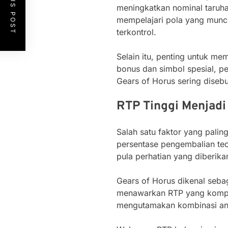
PREVIOUS POST
meningkatkan nominal taruha
mempelajari pola yang muncu
terkontrol.
Selain itu, penting untuk me
bonus dan simbol spesial, pe
Gears of Horus sering diseb
RTP Tinggi Menjadi
Salah satu faktor yang paling
persentase pengembalian teo
pula perhatian yang diberik
Gears of Horus dikenal sebag
menawarkan RTP yang kompet
mengutamakan kombinasi ant