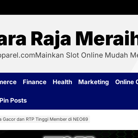
ra Raja Merai
pparel.comMainkan Slot Online Mudah M
merce
Finance
Health
Marketing
Online
Pin Posts
ra Gacor dan RTP Tinggi Member di NEO69