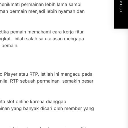
NEXT POST
enikmati permainan lebih lama sambil
aman bermain menjadi lebih nyaman dan
Ketika pemain memahami cara kerja fitur
gkat. Inilah salah satu alasan mengapa
e pemain.
to Player atau RTP. Istilah ini mengacu pada
 nilai RTP sebuah permainan, semakin besar
ta slot online karena dianggap
ainan yang banyak dicari oleh member yang