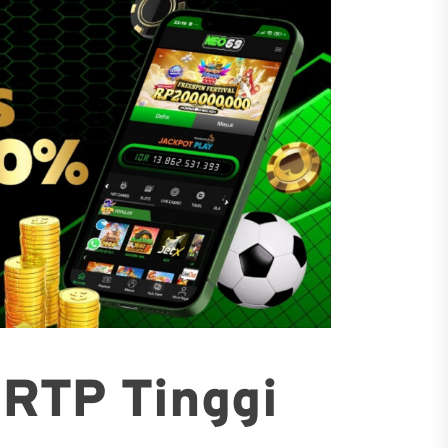
 RTP Tinggi