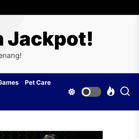
h Jackpot!
enang!
 Games
Pet Care