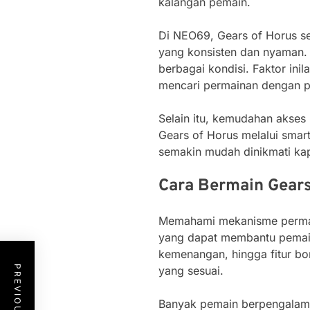
kalangan pemain.
Di NEO69, Gears of Horus s
yang konsisten dan nyaman.
berbagai kondisi. Faktor in
mencari permainan dengan po
Selain itu, kemudahan akses
Gears of Horus melalui smar
semakin mudah dinikmati kap
Cara Bermain Gears
Memahami mekanisme permaina
yang dapat membantu pemai
kemenangan, hingga fitur bo
yang sesuai.
Banyak pemain berpengalama