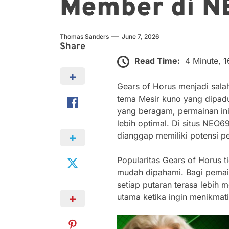
Member di 
Thomas Sanders
June 7, 2026
Share
Read Time:
4 Minute, 
Gears of Horus menjadi sal
tema Mesir kuno yang dipad
yang beragam, permainan ini
lebih optimal. Di situs NEO
dianggap memiliki potensi 
Popularitas Gears of Horus 
mudah dipahami. Bagi pemai
setiap putaran terasa lebih
utama ketika ingin menikmati