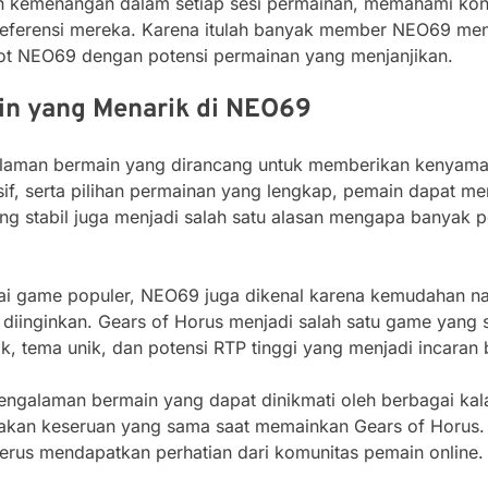
 kemenangan dalam setiap sesi permainan, memahami kon
eferensi mereka. Karena itulah banyak member NEO69 menj
lot NEO69 dengan potensi permainan yang menjanjikan.
n yang Menarik di NEO69
aman bermain yang dirancang untuk memberikan kenyama
sif, serta pilihan permainan yang lengkap, pemain dapat me
ng stabil juga menjadi salah satu alasan mengapa banyak
ai game populer, NEO69 juga dikenal karena kemudahan 
iinginkan. Gears of Horus menjadi salah satu game yang s
ik, tema unik, dan potensi RTP tinggi yang menjadi incaran
pengalaman bermain yang dapat dinikmati oleh berbagai ka
kan keseruan yang sama saat memainkan Gears of Horus. H
terus mendapatkan perhatian dari komunitas pemain online.