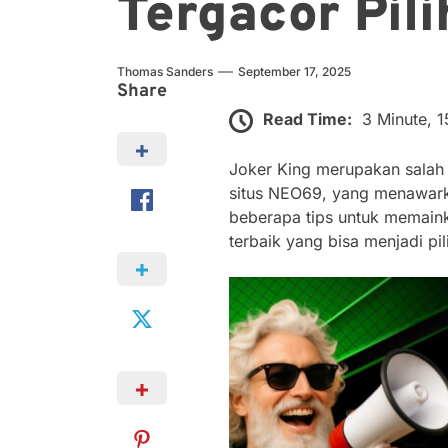
Tergacor Pili
Thomas Sanders
September 17, 2025
Share
Read Time:
3 Minute, 
Joker King merupakan salah s
situs NEO69, yang menawark
beberapa tips untuk memaink
terbaik yang bisa menjadi pi