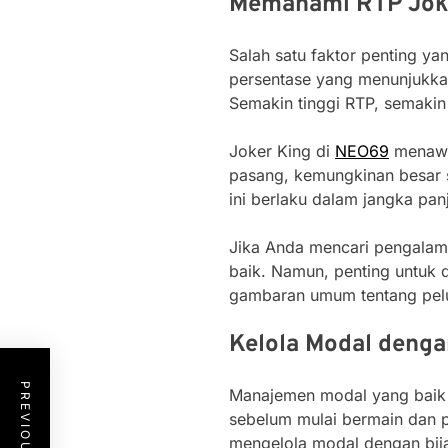
Memahami RTP Joke
Salah satu faktor penting ya
persentase yang menunjukkan
Semakin tinggi RTP, semaki
Joker King di
NEO69
menawar
pasang, kemungkinan besar s
ini berlaku dalam jangka panj
Jika Anda mencari pengalama
baik. Namun, penting untuk 
gambaran umum tentang pel
Kelola Modal denga
Manajemen modal yang baik 
sebelum mulai bermain dan p
mengelola modal dengan bij