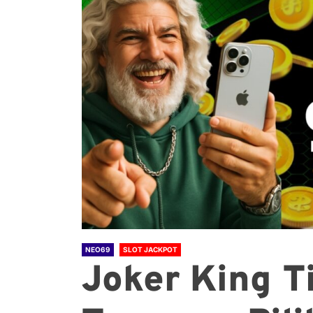
NEO69
SLOT JACKPOT
Joker King T