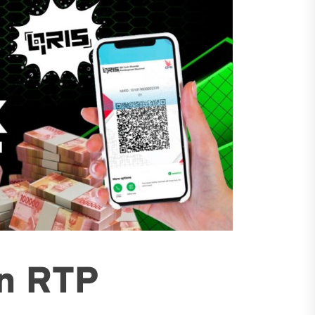
an RTP