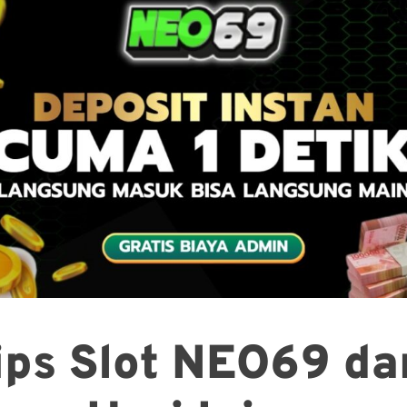
ips Slot NEO69 d