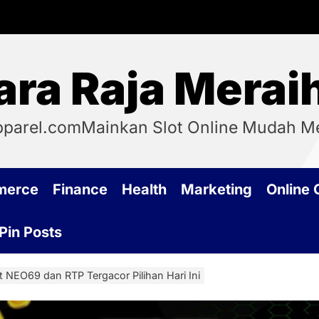
ra Raja Merai
pparel.comMainkan Slot Online Mudah M
merce
Finance
Health
Marketing
Online
Pin Posts
t NEO69 dan RTP Tergacor Pilihan Hari Ini