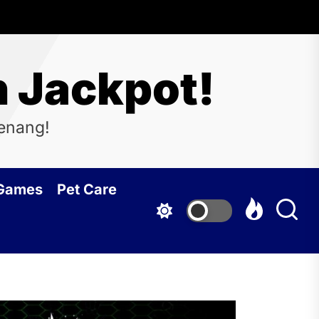
h Jackpot!
enang!
 Games
Pet Care