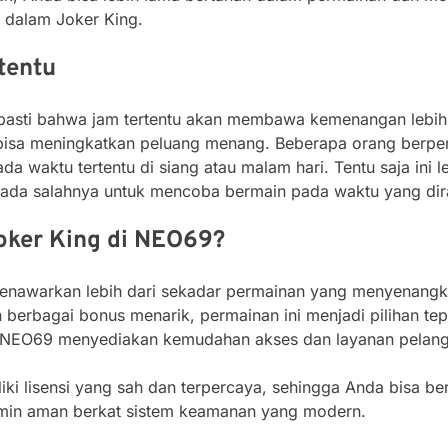
k dalam Joker King.
tentu
 pasti bahwa jam tertentu akan membawa kemenangan lebi
 bisa meningkatkan peluang menang. Beberapa orang berpen
ada waktu tertentu di siang atau malam hari. Tentu saja ini
 ada salahnya untuk mencoba bermain pada waktu yang dir
oker King di NEO69?
menawarkan lebih dari sekadar permainan yang menyenangk
erbagai bonus menarik, permainan ini menjadi pilihan te
, NEO69 menyediakan kemudahan akses dan layanan pelan
emiliki lisensi yang sah dan terpercaya, sehingga Anda bi
jamin aman berkat sistem keamanan yang modern.