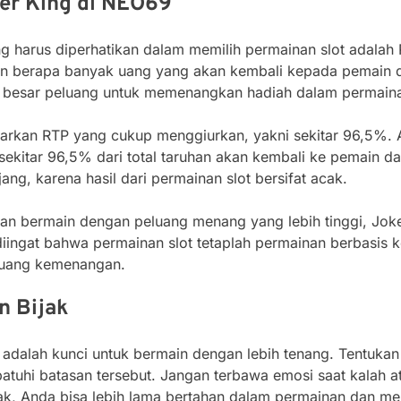
r King di NEO69
ng harus diperhatikan dalam memilih permainan slot adalah 
 berapa banyak uang yang akan kembali kepada pemain dar
n besar peluang untuk memenangkan hadiah dalam permain
kan RTP yang cukup menggiurkan, yakni sekitar 96,5%. Ar
ekitar 96,5% dari total taruhan akan kembali ke pemain d
ang, karena hasil dari permainan slot bersifat acak.
n bermain dengan peluang menang yang lebih tinggi, Joker
diingat bahwa permainan slot tetaplah permainan berbasi
uang kemenangan.
n Bijak
adalah kunci untuk bermain dengan lebih tenang. Tentuka
atuhi batasan tersebut. Jangan terbawa emosi saat kalah a
ak, Anda bisa lebih lama bertahan dalam permainan dan m