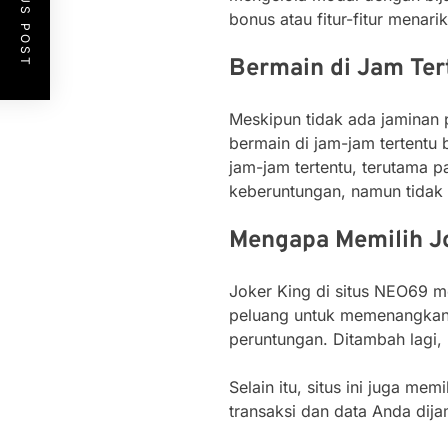
PREVIOUS POST
bonus atau fitur-fitur menari
Bermain di Jam Ter
Meskipun tidak ada jaminan
bermain di jam-jam tertentu
jam-jam tertentu, terutama p
keberuntungan, namun tidak
Mengapa Memilih J
Joker King di situs NEO69 
peluang untuk memenangkan b
peruntungan. Ditambah lagi
Selain itu, situs ini juga m
transaksi dan data Anda di