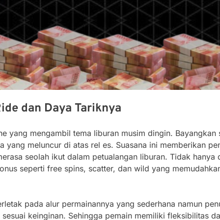
ide dan Daya Tariknya
line yang mengambil tema liburan musim dingin. Bayangkan s
ta yang meluncur di atas rel es. Suasana ini memberikan
asa seolah ikut dalam petualangan liburan. Tidak hanya da
onus seperti free spins, scatter, dan wild yang memudahk
erletak pada alur permainannya yang sederhana namun penuh
n sesuai keinginan. Sehingga pemain memiliki fleksibilitas 