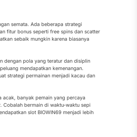
gan semata. Ada beberapa strategi
 fitur bonus seperti free spins dan scatter
aatkan sebaik mungkin karena biasanya
n dengan pola yang teratur dan disiplin
n peluang mendapatkan kemenangan.
uat strategi permainan menjadi kacau dan
ara acak, banyak pemain yang percaya
. Cobalah bermain di waktu-waktu sepi
mendapatkan slot BIOWIN69 menjadi lebih