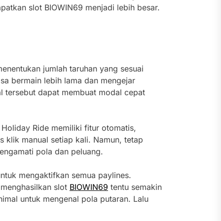
atkan slot BIOWIN69 menjadi lebih besar.
menentukan jumlah taruhan yang sesuai
sa bermain lebih lama dan mengejar
al tersebut dapat membuat modal cepat
oliday Ride memiliki fitur otomatis,
klik manual setiap kali. Namun, tetap
 mengamati pola dan peluang.
untuk mengaktifkan semua paylines.
 menghasilkan slot
BIOWIN69
tentu semakin
nimal untuk mengenal pola putaran. Lalu