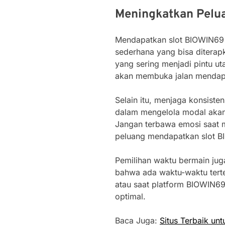
Meningkatkan Pelu
Mendapatkan slot BIOWIN69 
sederhana yang bisa diterapk
yang sering menjadi pintu u
akan membuka jalan mendap
Selain itu, menjaga konsiste
dalam mengelola modal aka
Jangan terbawa emosi saat m
peluang mendapatkan slot 
Pemilihan waktu bermain jug
bahwa ada waktu-waktu terte
atau saat platform BIOWIN69
optimal.
Baca Juga:
Situs Terbaik un