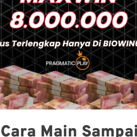
 Cara Main Sampai