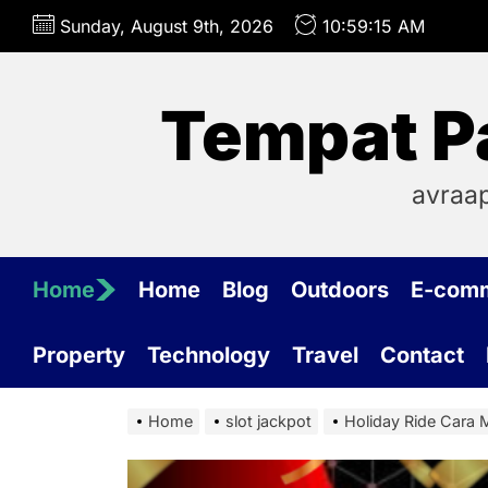
Skip
Sunday, August 9th, 2026
10:59:16 AM
to
the
content
Tempat Pa
avraa
Home
Home
Blog
Outdoors
E-com
Property
Technology
Travel
Contact
Home
slot jackpot
Holiday Ride Cara