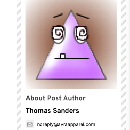
About Post Author
Thomas Sanders
noreply@avraapparel.com