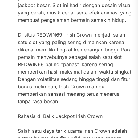
jackpot besar. Slot ini hadir dengan desain visual
yang cerah, musik ceria, serta efek animasi yang
membuat pengalaman bermain semakin hidup.
Di situs REDWIN69, Irish Crown menjadi salah
satu slot yang paling sering dimainkan karena
dikenal memiliki tingkat kemenangan tinggi. Para
pemain menyebutnya sebagai salah satu slot
REDWIN69 paling “panas”, karena sering
memberikan hasil maksimal dalam waktu singkat.
Dengan volatilitas sedang hingga tinggi dan fitur
bonus melimpah, Irish Crown mampu
memberikan sensasi menang terus menerus
tanpa rasa bosan.
Rahasia di Balik Jackpot Irish Crown
Salah satu daya tarik utama Irish Crown adalah