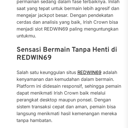
permainan sedang dalam fase terbaiknya. Inilah
saat yang tepat untuk bermain lebih agresif dan
mengejar jackpot besar. Dengan pendekatan
cerdas dan analisis yang baik, Irish Crown bisa
menjadi slot REDWIN69 paling menguntungkan
untukmu.
Sensasi Bermain Tanpa Henti di
REDWIN69
Salah satu keunggulan situs
REDWIN69
adalah
kenyamanan dan kemudahan dalam bermain.
Platform ini didesain responsif, sehingga pemain
dapat menikmati Irish Crown baik melalui
perangkat desktop maupun ponsel. Dengan
sistem transaksi cepat dan aman, pemain bisa
langsung menikmati hasil kemenangan mereka
tanpa hambatan.