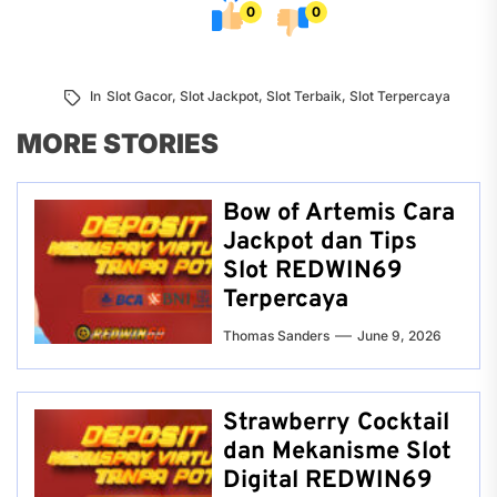
0
0
In
Slot Gacor
,
Slot Jackpot
,
Slot Terbaik
,
Slot Terpercaya
MORE STORIES
Bow of Artemis Cara
Jackpot dan Tips
Slot REDWIN69
Terpercaya
Thomas Sanders
June 9, 2026
Strawberry Cocktail
dan Mekanisme Slot
Digital REDWIN69