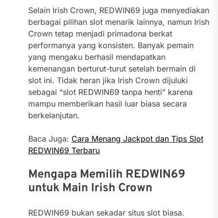
Selain Irish Crown, REDWIN69 juga menyediakan
berbagai pilihan slot menarik lainnya, namun Irish
Crown tetap menjadi primadona berkat
performanya yang konsisten. Banyak pemain
yang mengaku berhasil mendapatkan
kemenangan berturut-turut setelah bermain di
slot ini. Tidak heran jika Irish Crown dijuluki
sebagai “slot REDWIN69 tanpa henti” karena
mampu memberikan hasil luar biasa secara
berkelanjutan.
Baca Juga:
Cara Menang Jackpot dan Tips Slot
REDWIN69 Terbaru
Mengapa Memilih REDWIN69
untuk Main Irish Crown
REDWIN69 bukan sekadar situs slot biasa.