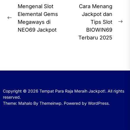
Post
Mengenal Slot
Cara Menang
navigation
Elemental Gems
Jackpot dan
Previous
Megaways di
Tips Slot
Ne
post:
NEO69 Jackpot
BIOWIN69
pos
Terbaru 2025
Copyright © 2026
Tempat Para Raja Meraih Jackpot!.
All rights
reserved.
Theme: Mahalo By
Themeinwp.
Powered by
WordPress.