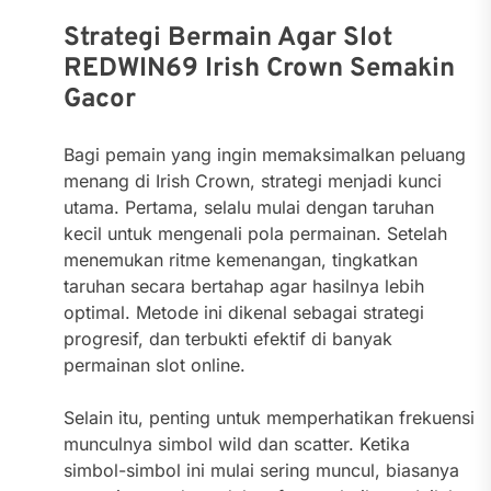
Strategi Bermain Agar Slot
REDWIN69 Irish Crown Semakin
Gacor
Bagi pemain yang ingin memaksimalkan peluang
menang di Irish Crown, strategi menjadi kunci
utama. Pertama, selalu mulai dengan taruhan
kecil untuk mengenali pola permainan. Setelah
menemukan ritme kemenangan, tingkatkan
taruhan secara bertahap agar hasilnya lebih
optimal. Metode ini dikenal sebagai strategi
progresif, dan terbukti efektif di banyak
permainan slot online.
Selain itu, penting untuk memperhatikan frekuensi
munculnya simbol wild dan scatter. Ketika
simbol-simbol ini mulai sering muncul, biasanya