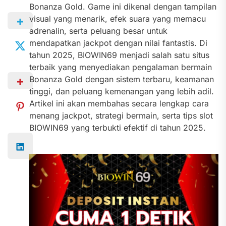
Bonanza Gold. Game ini dikenal dengan tampilan
visual yang menarik, efek suara yang memacu
adrenalin, serta peluang besar untuk
mendapatkan jackpot dengan nilai fantastis. Di
tahun 2025, BIOWIN69 menjadi salah satu situs
terbaik yang menyediakan pengalaman bermain
Bonanza Gold dengan sistem terbaru, keamanan
tinggi, dan peluang kemenangan yang lebih adil.
Artikel ini akan membahas secara lengkap cara
menang jackpot, strategi bermain, serta tips slot
BIOWIN69 yang terbukti efektif di tahun 2025.