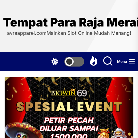
Skip
to
the
Tempat Para Raja Mera
content
avraapparel.comMainkan Slot Online Mudah Menang!
Menu