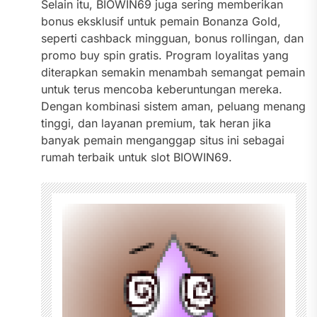
Selain itu, BIOWIN69 juga sering memberikan
bonus eksklusif untuk pemain Bonanza Gold,
seperti cashback mingguan, bonus rollingan, dan
promo buy spin gratis. Program loyalitas yang
diterapkan semakin menambah semangat pemain
untuk terus mencoba keberuntungan mereka.
Dengan kombinasi sistem aman, peluang menang
tinggi, dan layanan premium, tak heran jika
banyak pemain menganggap situs ini sebagai
rumah terbaik untuk slot BIOWIN69.