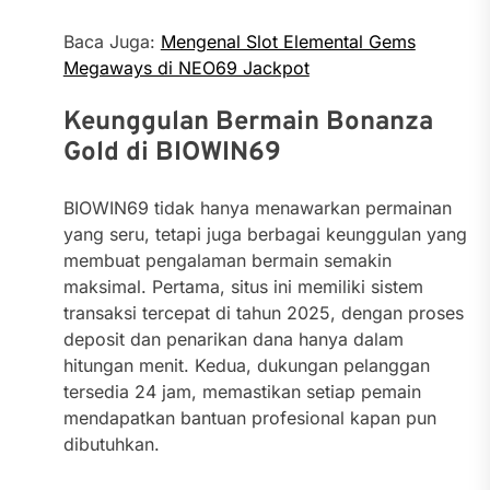
Baca Juga:
Mengenal Slot Elemental Gems
Megaways di NEO69 Jackpot
Keunggulan Bermain Bonanza
Gold di BIOWIN69
BIOWIN69 tidak hanya menawarkan permainan
yang seru, tetapi juga berbagai keunggulan yang
membuat pengalaman bermain semakin
maksimal. Pertama, situs ini memiliki sistem
transaksi tercepat di tahun 2025, dengan proses
deposit dan penarikan dana hanya dalam
hitungan menit. Kedua, dukungan pelanggan
tersedia 24 jam, memastikan setiap pemain
mendapatkan bantuan profesional kapan pun
dibutuhkan.