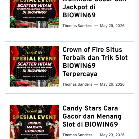
Jackpot di
BIOWIN69
Thomas Sanders
May 29, 2026
Crown of Fire Situs
Terbaik dan Trik Slot
BIOWIN69
Terpercaya
Thomas Sanders
May 26, 2026
Candy Stars Cara
Gacor dan Menang
Slot di BIOWIN69
Thomas Sanders
May 23, 2026