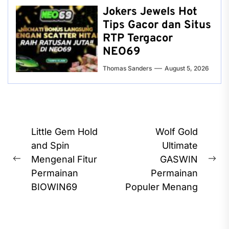
Jokers Jewels Hot
Tips Gacor dan Situs
RTP Tergacor
NEO69
Thomas Sanders
August 5, 2026
Post
Little Gem Hold
Wolf Gold
navigation
and Spin
Ultimate
Mengenal Fitur
GASWIN
Previous
Ne
Permainan
Permainan
post:
pos
BIOWIN69
Populer Menang