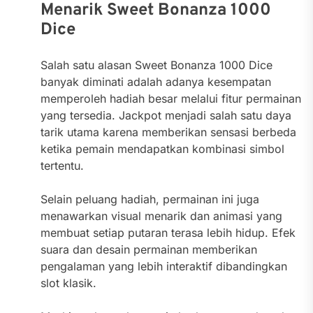
Menarik Sweet Bonanza 1000
Dice
Salah satu alasan Sweet Bonanza 1000 Dice
banyak diminati adalah adanya kesempatan
memperoleh hadiah besar melalui fitur permainan
yang tersedia. Jackpot menjadi salah satu daya
tarik utama karena memberikan sensasi berbeda
ketika pemain mendapatkan kombinasi simbol
tertentu.
Selain peluang hadiah, permainan ini juga
menawarkan visual menarik dan animasi yang
membuat setiap putaran terasa lebih hidup. Efek
suara dan desain permainan memberikan
pengalaman yang lebih interaktif dibandingkan
slot klasik.