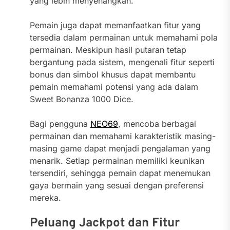
yang lebih menyenangkan.
Pemain juga dapat memanfaatkan fitur yang
tersedia dalam permainan untuk memahami pola
permainan. Meskipun hasil putaran tetap
bergantung pada sistem, mengenali fitur seperti
bonus dan simbol khusus dapat membantu
pemain memahami potensi yang ada dalam
Sweet Bonanza 1000 Dice.
Bagi pengguna
NEO69
, mencoba berbagai
permainan dan memahami karakteristik masing-
masing game dapat menjadi pengalaman yang
menarik. Setiap permainan memiliki keunikan
tersendiri, sehingga pemain dapat menemukan
gaya bermain yang sesuai dengan preferensi
mereka.
Peluang Jackpot dan Fitur