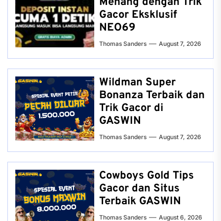
Menang dengan Trik
Gacor Eksklusif
NEO69
Thomas Sanders
August 7, 2026
Wildman Super
Bonanza Terbaik dan
Trik Gacor di
GASWIN
Thomas Sanders
August 7, 2026
Cowboys Gold Tips
Gacor dan Situs
Terbaik GASWIN
Thomas Sanders
August 6, 2026