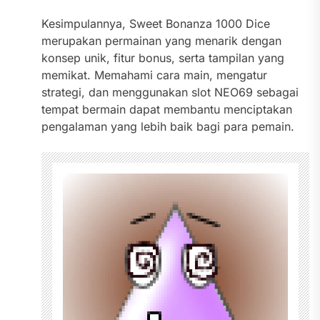
Kesimpulannya, Sweet Bonanza 1000 Dice
merupakan permainan yang menarik dengan
konsep unik, fitur bonus, serta tampilan yang
memikat. Memahami cara main, mengatur
strategi, dan menggunakan slot NEO69 sebagai
tempat bermain dapat membantu menciptakan
pengalaman yang lebih baik bagi para pemain.