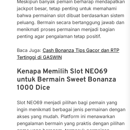
Meskipun banyak pemain berharap mendapatkan
jackpot besar, tetap penting untuk memahami
bahwa permainan slot dibuat berdasarkan sistem
peluang. Bermain secara bertanggung jawab dan
menikmati proses permainan menjadi bagian
penting agar pengalaman tetap positif.
Baca Juga:
Cash Bonanza Tips Gacor dan RTP
Tertinggi di GASWIN
Kenapa Memilih Slot NEO69
untuk Bermain Sweet Bonanza
1000 Dice
Slot NEO69 menjadi pilihan bagi pemain yang
ingin menikmati berbagai jenis permainan dengan
akses yang mudah. Platform ini menawarkan
pengalaman bermain yang praktis dengan pilihan