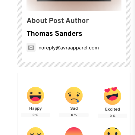
About Post Author
Thomas Sanders
noreply@avraapparel.com
Happy
Sad
Excited
0
%
0
%
0
%