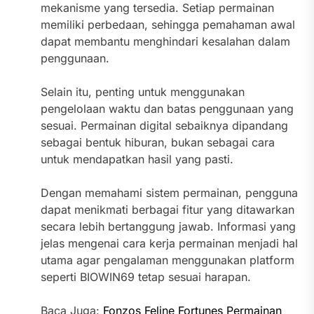
mekanisme yang tersedia. Setiap permainan
memiliki perbedaan, sehingga pemahaman awal
dapat membantu menghindari kesalahan dalam
penggunaan.
Selain itu, penting untuk menggunakan
pengelolaan waktu dan batas penggunaan yang
sesuai. Permainan digital sebaiknya dipandang
sebagai bentuk hiburan, bukan sebagai cara
untuk mendapatkan hasil yang pasti.
Dengan memahami sistem permainan, pengguna
dapat menikmati berbagai fitur yang ditawarkan
secara lebih bertanggung jawab. Informasi yang
jelas mengenai cara kerja permainan menjadi hal
utama agar pengalaman menggunakan platform
seperti BIOWIN69 tetap sesuai harapan.
Baca Juga:
Fonzos Feline Fortunes Permainan