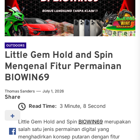
OUTDOORS
Little Gem Hold and Spin
Mengenal Fitur Permainan
BIOWIN69
Thomas Sanders
July 1, 2026
Share
Read Time:
3 Minute, 8 Second
Little Gem Hold and Spin
BIOWIN69
merupakan
salah satu jenis permainan digital yang
menghadirkan konsep putaran dengan fitur