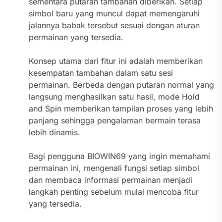
sementara putaran tambahan diberikan. Setiap
simbol baru yang muncul dapat memengaruhi
jalannya babak tersebut sesuai dengan aturan
permainan yang tersedia.
Konsep utama dari fitur ini adalah memberikan
kesempatan tambahan dalam satu sesi
permainan. Berbeda dengan putaran normal yang
langsung menghasilkan satu hasil, mode Hold
and Spin memberikan tampilan proses yang lebih
panjang sehingga pengalaman bermain terasa
lebih dinamis.
Bagi pengguna BIOWIN69 yang ingin memahami
permainan ini, mengenali fungsi setiap simbol
dan membaca informasi permainan menjadi
langkah penting sebelum mulai mencoba fitur
yang tersedia.