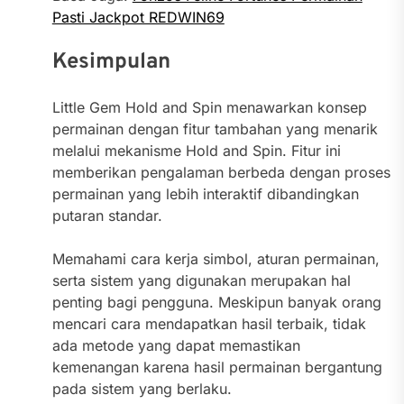
Pasti Jackpot REDWIN69
Kesimpulan
Little Gem Hold and Spin menawarkan konsep
permainan dengan fitur tambahan yang menarik
melalui mekanisme Hold and Spin. Fitur ini
memberikan pengalaman berbeda dengan proses
permainan yang lebih interaktif dibandingkan
putaran standar.
Memahami cara kerja simbol, aturan permainan,
serta sistem yang digunakan merupakan hal
penting bagi pengguna. Meskipun banyak orang
mencari cara mendapatkan hasil terbaik, tidak
ada metode yang dapat memastikan
kemenangan karena hasil permainan bergantung
pada sistem yang berlaku.