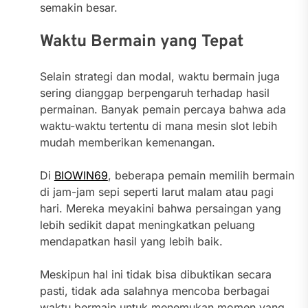
semakin besar.
Waktu Bermain yang Tepat
Selain strategi dan modal, waktu bermain juga
sering dianggap berpengaruh terhadap hasil
permainan. Banyak pemain percaya bahwa ada
waktu-waktu tertentu di mana mesin slot lebih
mudah memberikan kemenangan.
Di
BIOWIN69
, beberapa pemain memilih bermain
di jam-jam sepi seperti larut malam atau pagi
hari. Mereka meyakini bahwa persaingan yang
lebih sedikit dapat meningkatkan peluang
mendapatkan hasil yang lebih baik.
Meskipun hal ini tidak bisa dibuktikan secara
pasti, tidak ada salahnya mencoba berbagai
waktu bermain untuk menemukan momen yang