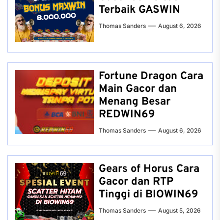
Terbaik GASWIN
Thomas Sanders
August 6, 2026
Fortune Dragon Cara
Main Gacor dan
Menang Besar
REDWIN69
Thomas Sanders
August 6, 2026
Gears of Horus Cara
Gacor dan RTP
Tinggi di BIOWIN69
Thomas Sanders
August 5, 2026