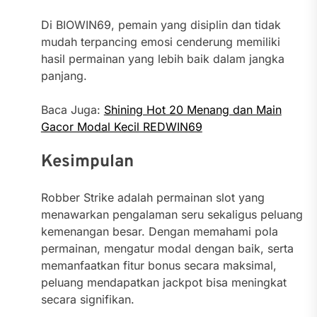
Di BIOWIN69, pemain yang disiplin dan tidak
mudah terpancing emosi cenderung memiliki
hasil permainan yang lebih baik dalam jangka
panjang.
Baca Juga:
Shining Hot 20 Menang dan Main
Gacor Modal Kecil REDWIN69
Kesimpulan
Robber Strike adalah permainan slot yang
menawarkan pengalaman seru sekaligus peluang
kemenangan besar. Dengan memahami pola
permainan, mengatur modal dengan baik, serta
memanfaatkan fitur bonus secara maksimal,
peluang mendapatkan jackpot bisa meningkat
secara signifikan.