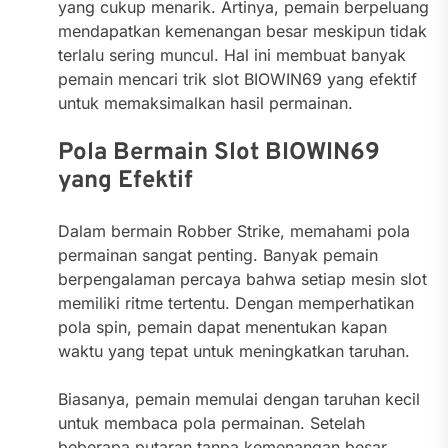
yang cukup menarik. Artinya, pemain berpeluang
mendapatkan kemenangan besar meskipun tidak
terlalu sering muncul. Hal ini membuat banyak
pemain mencari trik slot BIOWIN69 yang efektif
untuk memaksimalkan hasil permainan.
Pola Bermain Slot BIOWIN69
yang Efektif
Dalam bermain Robber Strike, memahami pola
permainan sangat penting. Banyak pemain
berpengalaman percaya bahwa setiap mesin slot
memiliki ritme tertentu. Dengan memperhatikan
pola spin, pemain dapat menentukan kapan
waktu yang tepat untuk meningkatkan taruhan.
Biasanya, pemain memulai dengan taruhan kecil
untuk membaca pola permainan. Setelah
beberapa putaran tanpa kemenangan besar,