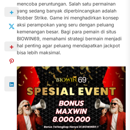
mencoba peruntungan. Salah satu permainan
yang sedang banyak diperbincangkan adalah
Robber Strike. Game ini menghadirkan konsep
aksi perampokan yang seru dengan peluang
kemenangan besar. Bagi para pemain di situs
BIOWIN69, memahami strategi bermain menjadi
hal penting agar peluang mendapatkan jackpot
bisa lebih maksimal.