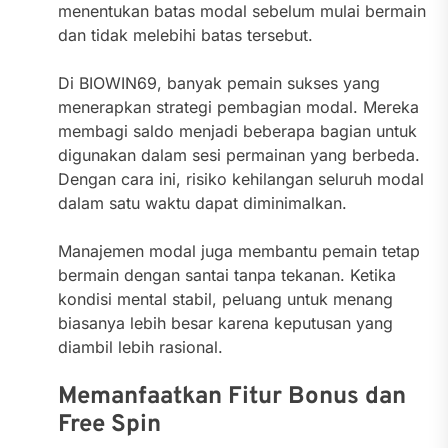
menentukan batas modal sebelum mulai bermain
dan tidak melebihi batas tersebut.
Di BIOWIN69, banyak pemain sukses yang
menerapkan strategi pembagian modal. Mereka
membagi saldo menjadi beberapa bagian untuk
digunakan dalam sesi permainan yang berbeda.
Dengan cara ini, risiko kehilangan seluruh modal
dalam satu waktu dapat diminimalkan.
Manajemen modal juga membantu pemain tetap
bermain dengan santai tanpa tekanan. Ketika
kondisi mental stabil, peluang untuk menang
biasanya lebih besar karena keputusan yang
diambil lebih rasional.
Memanfaatkan Fitur Bonus dan
Free Spin