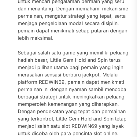
untuk mencari pengalaman bermain yang seru
dan menantang. Dengan memahami mekanisme
permainan, mengatur strategi yang tepat, serta
menjaga pengelolaan modal secara disiplin,
pemain dapat menikmati setiap putaran dengan
lebih maksimal.
Sebagai salah satu game yang memiliki peluang
hadiah besar, Little Gem Hold and Spin terus
menjadi pilihan utama bagi pemain yang ingin
merasakan sensasi berburu jackpot. Melalui
platform REDWIN69, pemain dapat menikmati
permainan ini dengan nyaman sambil mencoba
berbagai strategi untuk meningkatkan peluang
memperoleh kemenangan yang diharapkan.
Dengan pendekatan yang tepat dan permainan
yang terkontrol, Little Gem Hold and Spin tetap
menjadi salah satu slot REDWIN69 yang layak
untuk dicoba oleh para pencinta slot online.