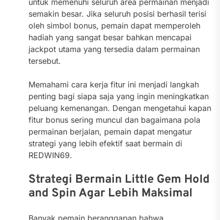
untuk memenuhi seluruh area permainan menjadi
semakin besar. Jika seluruh posisi berhasil terisi
oleh simbol bonus, pemain dapat memperoleh
hadiah yang sangat besar bahkan mencapai
jackpot utama yang tersedia dalam permainan
tersebut.
Memahami cara kerja fitur ini menjadi langkah
penting bagi siapa saja yang ingin meningkatkan
peluang kemenangan. Dengan mengetahui kapan
fitur bonus sering muncul dan bagaimana pola
permainan berjalan, pemain dapat mengatur
strategi yang lebih efektif saat bermain di
REDWIN69.
Strategi Bermain Little Gem Hold
and Spin Agar Lebih Maksimal
Banyak pemain beranggapan bahwa