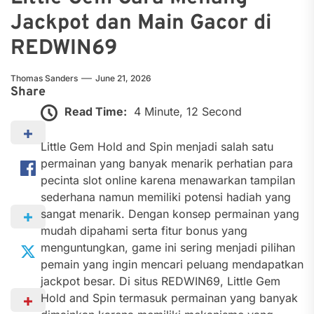
Jackpot dan Main Gacor di
REDWIN69
Thomas Sanders
June 21, 2026
Share
Read Time:
4 Minute, 12 Second
Little Gem Hold and Spin menjadi salah satu
permainan yang banyak menarik perhatian para
pecinta slot online karena menawarkan tampilan
sederhana namun memiliki potensi hadiah yang
sangat menarik. Dengan konsep permainan yang
mudah dipahami serta fitur bonus yang
menguntungkan, game ini sering menjadi pilihan
pemain yang ingin mencari peluang mendapatkan
jackpot besar. Di situs REDWIN69, Little Gem
Hold and Spin termasuk permainan yang banyak