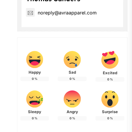
noreply@avraapparel.com
Happy
Sad
Excited
0
%
0
%
0
%
Sleepy
Angry
Surprise
0
%
0
%
0
%