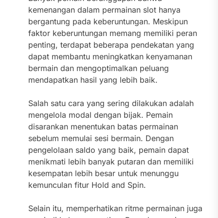
kemenangan dalam permainan slot hanya
bergantung pada keberuntungan. Meskipun
faktor keberuntungan memang memiliki peran
penting, terdapat beberapa pendekatan yang
dapat membantu meningkatkan kenyamanan
bermain dan mengoptimalkan peluang
mendapatkan hasil yang lebih baik.
Salah satu cara yang sering dilakukan adalah
mengelola modal dengan bijak. Pemain
disarankan menentukan batas permainan
sebelum memulai sesi bermain. Dengan
pengelolaan saldo yang baik, pemain dapat
menikmati lebih banyak putaran dan memiliki
kesempatan lebih besar untuk menunggu
kemunculan fitur Hold and Spin.
Selain itu, memperhatikan ritme permainan juga