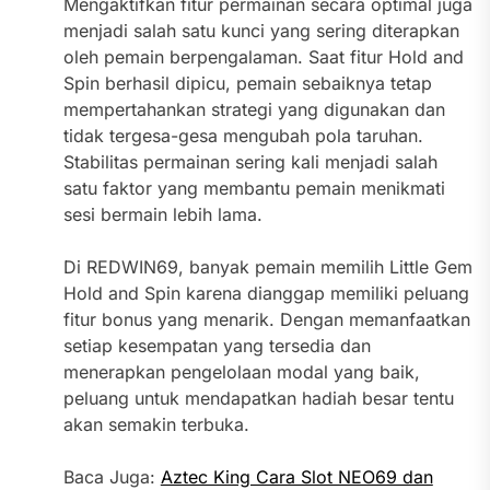
Mengaktifkan fitur permainan secara optimal juga
menjadi salah satu kunci yang sering diterapkan
oleh pemain berpengalaman. Saat fitur Hold and
Spin berhasil dipicu, pemain sebaiknya tetap
mempertahankan strategi yang digunakan dan
tidak tergesa-gesa mengubah pola taruhan.
Stabilitas permainan sering kali menjadi salah
satu faktor yang membantu pemain menikmati
sesi bermain lebih lama.
Di REDWIN69, banyak pemain memilih Little Gem
Hold and Spin karena dianggap memiliki peluang
fitur bonus yang menarik. Dengan memanfaatkan
setiap kesempatan yang tersedia dan
menerapkan pengelolaan modal yang baik,
peluang untuk mendapatkan hadiah besar tentu
akan semakin terbuka.
Baca Juga:
Aztec King Cara Slot NEO69 dan