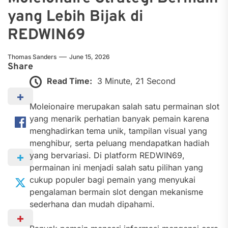
yang Lebih Bijak di
REDWIN69
Thomas Sanders
June 15, 2026
Share
Read Time:
3 Minute, 21 Second
Moleionaire merupakan salah satu permainan slot
yang menarik perhatian banyak pemain karena
menghadirkan tema unik, tampilan visual yang
menghibur, serta peluang mendapatkan hadiah
yang bervariasi. Di platform REDWIN69,
permainan ini menjadi salah satu pilihan yang
cukup populer bagi pemain yang menyukai
pengalaman bermain slot dengan mekanisme
sederhana dan mudah dipahami.