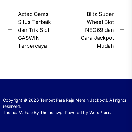
Post
Aztec Gems
Blitz Super
navigation
Situs Terbaik
Wheel Slot
dan Trik Slot
NEO69 dan
Previous
Ne
GASWIN
Cara Jackpot
post:
pos
Terpercaya
Mudah
Copyright © 2026
Tempat Para Raja Meraih Jackpot!.
All rights
reserved.
Theme: Mahalo By
Themeinwp.
Powered by
WordPress.