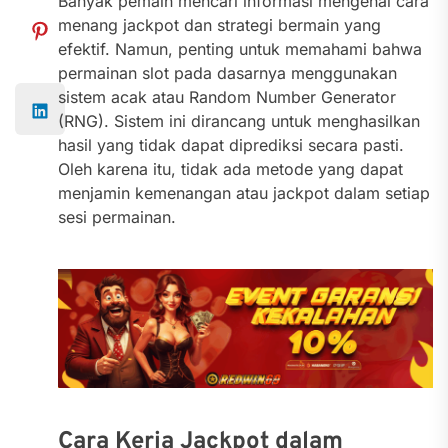
Banyak pemain mencari informasi mengenai cara
menang jackpot dan strategi bermain yang
efektif. Namun, penting untuk memahami bahwa
permainan slot pada dasarnya menggunakan
sistem acak atau Random Number Generator
(RNG). Sistem ini dirancang untuk menghasilkan
hasil yang tidak dapat diprediksi secara pasti.
Oleh karena itu, tidak ada metode yang dapat
menjamin kemenangan atau jackpot dalam setiap
sesi permainan.
Cara Kerja Jackpot dalam