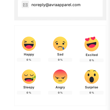
noreply@avraapparel.com
Happy
Sad
Excited
0
%
0
%
0
%
Sleepy
Angry
Surprise
0
%
0
%
0
%