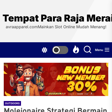
Skip
to
the
Tempat Para Raja Mera
content
avraapparel.comMainkan Slot Online Mudah Menang!
Menu
OUTDOORS
Moleionaire Strategi Bermain