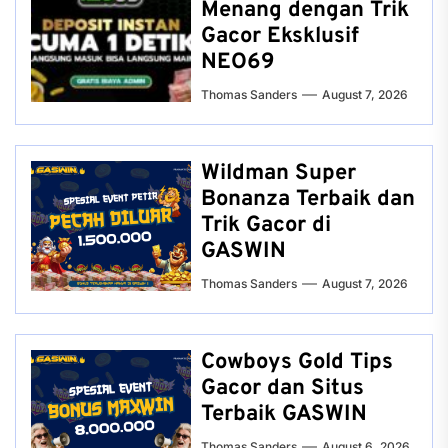
Menang dengan Trik
Gacor Eksklusif
NEO69
Thomas Sanders
August 7, 2026
Wildman Super
Bonanza Terbaik dan
Trik Gacor di
GASWIN
Thomas Sanders
August 7, 2026
Cowboys Gold Tips
Gacor dan Situs
Terbaik GASWIN
Thomas Sanders
August 6, 2026