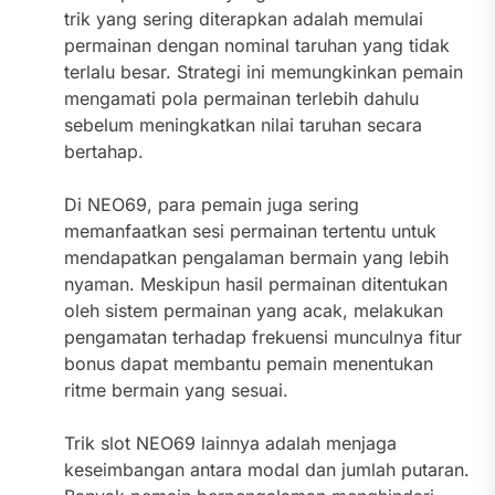
trik yang sering diterapkan adalah memulai
permainan dengan nominal taruhan yang tidak
terlalu besar. Strategi ini memungkinkan pemain
mengamati pola permainan terlebih dahulu
sebelum meningkatkan nilai taruhan secara
bertahap.
Di NEO69, para pemain juga sering
memanfaatkan sesi permainan tertentu untuk
mendapatkan pengalaman bermain yang lebih
nyaman. Meskipun hasil permainan ditentukan
oleh sistem permainan yang acak, melakukan
pengamatan terhadap frekuensi munculnya fitur
bonus dapat membantu pemain menentukan
ritme bermain yang sesuai.
Trik slot NEO69 lainnya adalah menjaga
keseimbangan antara modal dan jumlah putaran.