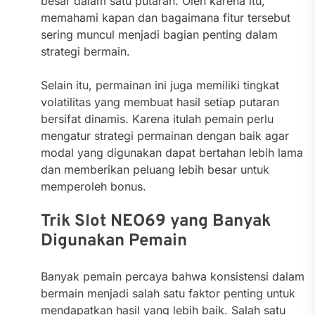
besar dalam satu putaran. Oleh karena itu,
memahami kapan dan bagaimana fitur tersebut
sering muncul menjadi bagian penting dalam
strategi bermain.
Selain itu, permainan ini juga memiliki tingkat
volatilitas yang membuat hasil setiap putaran
bersifat dinamis. Karena itulah pemain perlu
mengatur strategi permainan dengan baik agar
modal yang digunakan dapat bertahan lebih lama
dan memberikan peluang lebih besar untuk
memperoleh bonus.
Trik Slot NEO69 yang Banyak
Digunakan Pemain
Banyak pemain percaya bahwa konsistensi dalam
bermain menjadi salah satu faktor penting untuk
mendapatkan hasil yang lebih baik. Salah satu