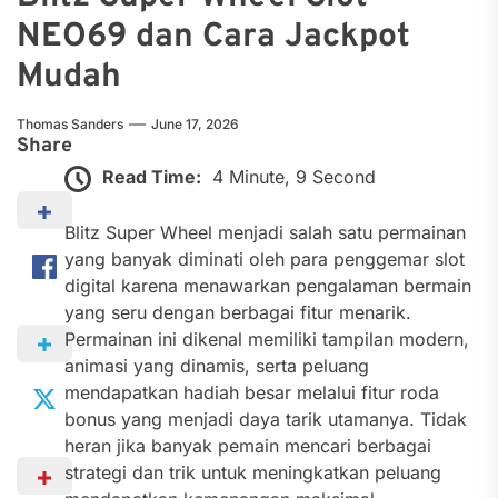
NEO69 dan Cara Jackpot
Mudah
Thomas Sanders
June 17, 2026
Share
Read Time:
4 Minute, 9 Second
Blitz Super Wheel menjadi salah satu permainan
yang banyak diminati oleh para penggemar slot
digital karena menawarkan pengalaman bermain
yang seru dengan berbagai fitur menarik.
Permainan ini dikenal memiliki tampilan modern,
animasi yang dinamis, serta peluang
mendapatkan hadiah besar melalui fitur roda
bonus yang menjadi daya tarik utamanya. Tidak
heran jika banyak pemain mencari berbagai
strategi dan trik untuk meningkatkan peluang