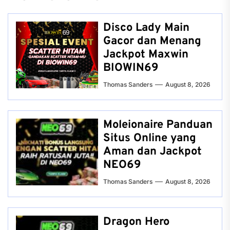
Disco Lady Main
Gacor dan Menang
Jackpot Maxwin
BIOWIN69
Thomas Sanders
August 8, 2026
Moleionaire Panduan
Situs Online yang
Aman dan Jackpot
NEO69
Thomas Sanders
August 8, 2026
Dragon Hero