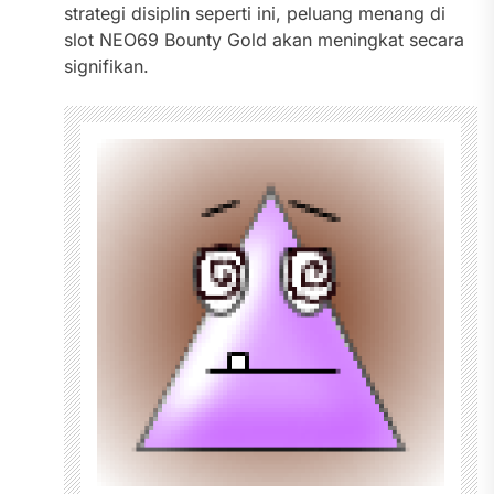
strategi disiplin seperti ini, peluang menang di
slot NEO69 Bounty Gold akan meningkat secara
signifikan.