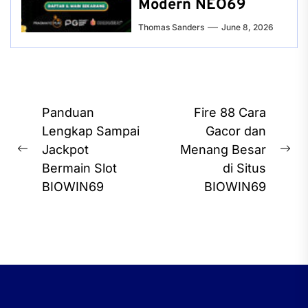
Modern NEO69
Thomas Sanders
June 8, 2026
Post
Panduan
Fire 88 Cara
navigation
Lengkap Sampai
Gacor dan
Jackpot
Menang Besar
Previous
Ne
Bermain Slot
di Situs
post:
pos
BIOWIN69
BIOWIN69