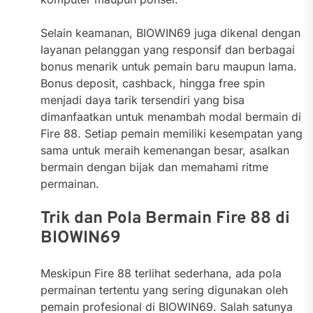
Selain keamanan, BIOWIN69 juga dikenal dengan
layanan pelanggan yang responsif dan berbagai
bonus menarik untuk pemain baru maupun lama.
Bonus deposit, cashback, hingga free spin
menjadi daya tarik tersendiri yang bisa
dimanfaatkan untuk menambah modal bermain di
Fire 88. Setiap pemain memiliki kesempatan yang
sama untuk meraih kemenangan besar, asalkan
bermain dengan bijak dan memahami ritme
permainan.
Trik dan Pola Bermain Fire 88 di
BIOWIN69
Meskipun Fire 88 terlihat sederhana, ada pola
permainan tertentu yang sering digunakan oleh
pemain profesional di BIOWIN69. Salah satunya