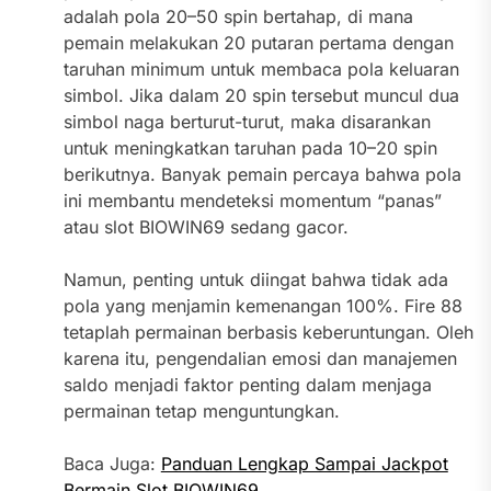
adalah pola 20–50 spin bertahap, di mana
pemain melakukan 20 putaran pertama dengan
taruhan minimum untuk membaca pola keluaran
simbol. Jika dalam 20 spin tersebut muncul dua
simbol naga berturut-turut, maka disarankan
untuk meningkatkan taruhan pada 10–20 spin
berikutnya. Banyak pemain percaya bahwa pola
ini membantu mendeteksi momentum “panas”
atau slot BIOWIN69 sedang gacor.
Namun, penting untuk diingat bahwa tidak ada
pola yang menjamin kemenangan 100%. Fire 88
tetaplah permainan berbasis keberuntungan. Oleh
karena itu, pengendalian emosi dan manajemen
saldo menjadi faktor penting dalam menjaga
permainan tetap menguntungkan.
Baca Juga:
Panduan Lengkap Sampai Jackpot
Bermain Slot BIOWIN69