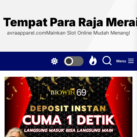
Skip
to
the
Tempat Para Raja Mera
content
avraapparel.comMainkan Slot Online Mudah Menang!
Menu