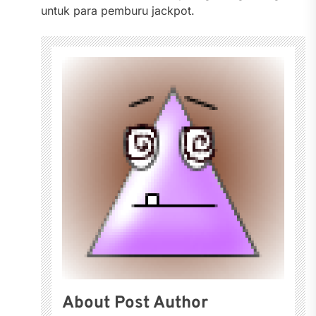
untuk para pemburu jackpot.
About Post Author