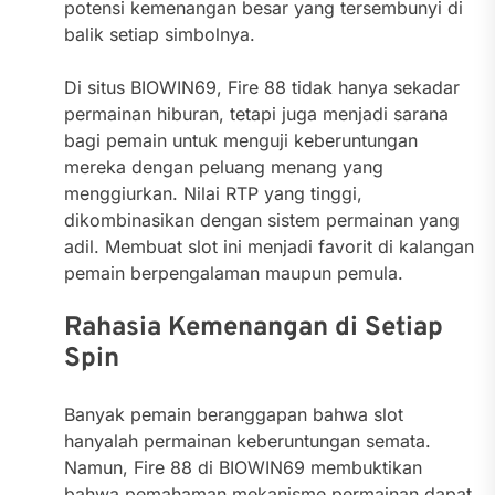
potensi kemenangan besar yang tersembunyi di
balik setiap simbolnya.
Di situs BIOWIN69, Fire 88 tidak hanya sekadar
permainan hiburan, tetapi juga menjadi sarana
bagi pemain untuk menguji keberuntungan
mereka dengan peluang menang yang
menggiurkan. Nilai RTP yang tinggi,
dikombinasikan dengan sistem permainan yang
adil. Membuat slot ini menjadi favorit di kalangan
pemain berpengalaman maupun pemula.
Rahasia Kemenangan di Setiap
Spin
Banyak pemain beranggapan bahwa slot
hanyalah permainan keberuntungan semata.
Namun, Fire 88 di BIOWIN69 membuktikan
bahwa pemahaman mekanisme permainan dapat