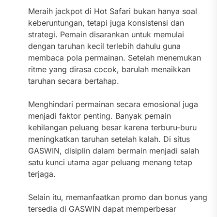
Meraih jackpot di Hot Safari bukan hanya soal
keberuntungan, tetapi juga konsistensi dan
strategi. Pemain disarankan untuk memulai
dengan taruhan kecil terlebih dahulu guna
membaca pola permainan. Setelah menemukan
ritme yang dirasa cocok, barulah menaikkan
taruhan secara bertahap.
Menghindari permainan secara emosional juga
menjadi faktor penting. Banyak pemain
kehilangan peluang besar karena terburu-buru
meningkatkan taruhan setelah kalah. Di situs
GASWIN, disiplin dalam bermain menjadi salah
satu kunci utama agar peluang menang tetap
terjaga.
Selain itu, memanfaatkan promo dan bonus yang
tersedia di GASWIN dapat memperbesar