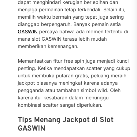
dapat menghindari kerugian berlebihan dan
menjaga permainan tetap terkendali. Selain itu,
memilih waktu bermain yang tepat juga sering
dianggap berpengaruh. Banyak pemain setia
GASWIN
percaya bahwa ada momen tertentu di
mana slot GASWIN terasa lebih mudah
memberikan kemenangan.
Memanfaatkan fitur free spin juga menjadi kunci
penting. Ketika mendapatkan scatter yang cukup
untuk membuka putaran gratis, peluang meraih
jackpot biasanya meningkat karena adanya
pengganda atau tambahan simbol wild. Oleh
karena itu, kesabaran dalam menunggu
kombinasi scatter sangat diperlukan.
Tips Menang Jackpot di Slot
GASWIN