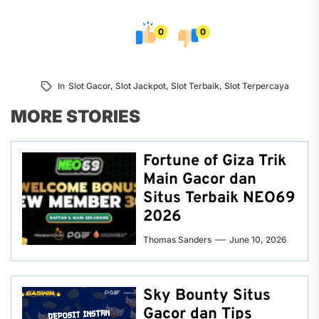
0
0
In
Slot Gacor
,
Slot Jackpot
,
Slot Terbaik
,
Slot Terpercaya
MORE STORIES
Fortune of Giza Trik
Main Gacor dan
Situs Terbaik NEO69
2026
Thomas Sanders
June 10, 2026
Sky Bounty Situs
Gacor dan Tips