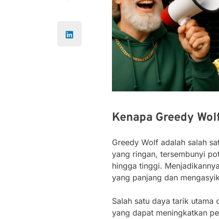
Kenapa Greedy Wolf
Greedy Wolf adalah salah sa
yang ringan, tersembunyi po
hingga tinggi. Menjadikanny
yang panjang dan mengasyi
Salah satu daya tarik utama 
yang dapat meningkatkan pe