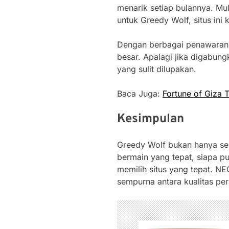
menarik setiap bulannya. Mul
untuk Greedy Wolf, situs in
Dengan berbagai penawaran i
besar. Apalagi jika digabun
yang sulit dilupakan.
Baca Juga:
Fortune of Giza 
Kesimpulan
Greedy Wolf bukan hanya sek
bermain yang tepat, siapa p
memilih situs yang tepat. N
sempurna antara kualitas per