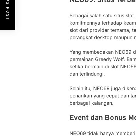
PREVIOUS POST
NEO69: Situs Terba
Sebagai salah satu situs sl
komitmennya terhadap keama
slot dari provider ternama, 
perangkat desktop maupun m
Yang membedakan NEO69 dari 
permainan Greedy Wolf. Ba
ketika bermain di slot NEO6
dan terlindungi.
Selain itu, NEO69 juga dike
penarikan yang cepat dan ta
berbagai kalangan.
Event dan Bonus Me
NEO69 tidak hanya memberik