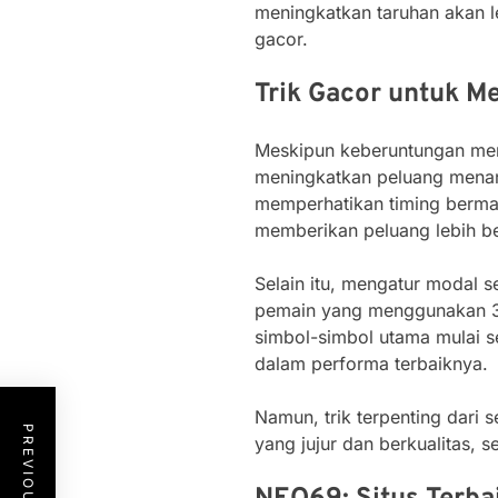
meningkatkan taruhan akan l
gacor.
Trik Gacor untuk M
Meskipun keberuntungan mem
meningkatkan peluang menan
memperhatikan timing bermai
memberikan peluang lebih be
Selain itu, mengatur modal s
pemain yang menggunakan 30
simbol-simbol utama mulai s
dalam performa terbaiknya.
Namun, trik terpenting dari 
yang jujur dan berkualitas, 