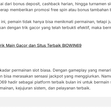
ai dari bonus deposit, cashback harian, hingga turnamen s
i kerap memberikan promosi free spin atau bonus tambahan 
ni, pemain tidak hanya bisa menikmati permainan, tetapi 
gkan dengan trik gacor yang telah terbukti efektif, maka 
Trik Main Gacor dan Situs Terbaik BIOWIN69
adar permainan slot biasa. Dengan gameplay yang menarik
un bisa merasakan sensasi jackpot yang menggiurkan. Namu
EO69 hadir sebagai platform terbaik bulan ini untuk berma
mainan, kejujuran sistem, dan pelayanan terbaik.