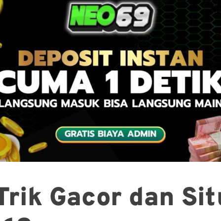
Trik Gacor dan Sit