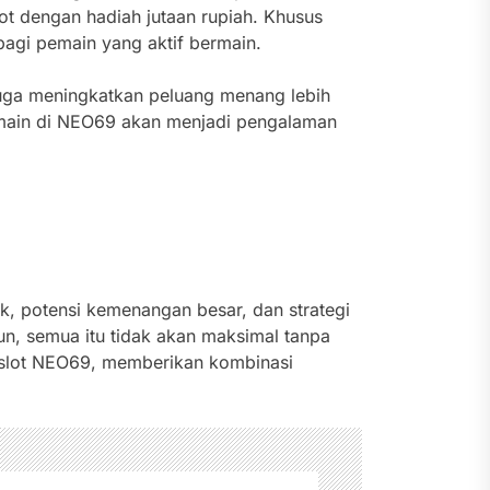
lot dengan hadiah jutaan rupiah. Khusus
bagi pemain yang aktif bermain.
juga meningkatkan peluang menang lebih
bermain di NEO69 akan menjadi pengalaman
, potensi kemenangan besar, dan strategi
n, semua itu tidak akan maksimal tanpa
in slot NEO69, memberikan kombinasi