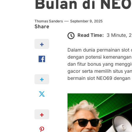
Bulan di NE
Thomas Sanders
September 9, 2025
Share
Read Time:
3 Minute, 
Dalam dunia permainan slot 
dengan potensi kemenangan b
dan fitur bonus yang menggi
gacor serta memilih situs y
bermain slot NEO69 dengan k