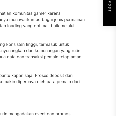
NEXT POST
rhatian komunitas gamer karena
anya menawarkan berbagai jenis permainan
tan loading yang optimal, baik melalui
g konsisten tinggi, termasuk untuk
enyenangkan dan kemenangan yang rutin
mua data dan transaksi pemain tetap aman
bantu kapan saja. Proses deposit dan
semakin dipercaya oleh para pemain dari
rutin mengadakan event dan promosi