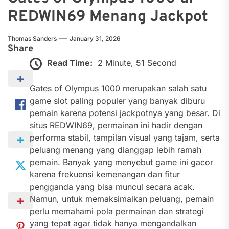
REDWIN69 Menang Jackpot
Thomas Sanders
January 31, 2026
Share
Read Time:
2 Minute, 51 Second
Gates of Olympus 1000 merupakan salah satu
game slot paling populer yang banyak diburu
pemain karena potensi jackpotnya yang besar. Di
situs REDWIN69, permainan ini hadir dengan
performa stabil, tampilan visual yang tajam, serta
peluang menang yang dianggap lebih ramah
pemain. Banyak yang menyebut game ini gacor
karena frekuensi kemenangan dan fitur
pengganda yang bisa muncul secara acak.
Namun, untuk memaksimalkan peluang, pemain
perlu memahami pola permainan dan strategi
yang tepat agar tidak hanya mengandalkan