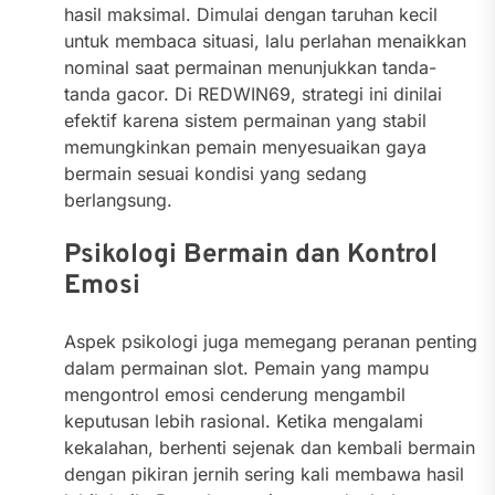
hasil maksimal. Dimulai dengan taruhan kecil
untuk membaca situasi, lalu perlahan menaikkan
nominal saat permainan menunjukkan tanda-
tanda gacor. Di REDWIN69, strategi ini dinilai
efektif karena sistem permainan yang stabil
memungkinkan pemain menyesuaikan gaya
bermain sesuai kondisi yang sedang
berlangsung.
Psikologi Bermain dan Kontrol
Emosi
Aspek psikologi juga memegang peranan penting
dalam permainan slot. Pemain yang mampu
mengontrol emosi cenderung mengambil
keputusan lebih rasional. Ketika mengalami
kekalahan, berhenti sejenak dan kembali bermain
dengan pikiran jernih sering kali membawa hasil