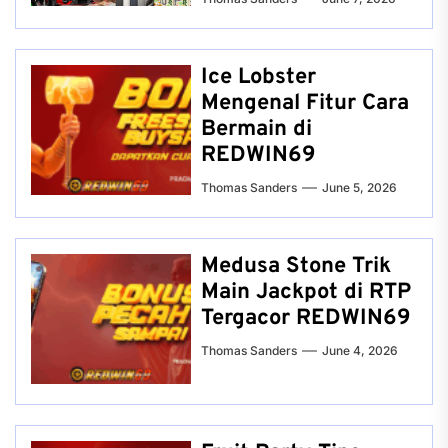
Ice Lobster
Mengenal Fitur Cara
Bermain di
REDWIN69
Thomas Sanders
June 5, 2026
Medusa Stone Trik
Main Jackpot di RTP
Tergacor REDWIN69
Thomas Sanders
June 4, 2026