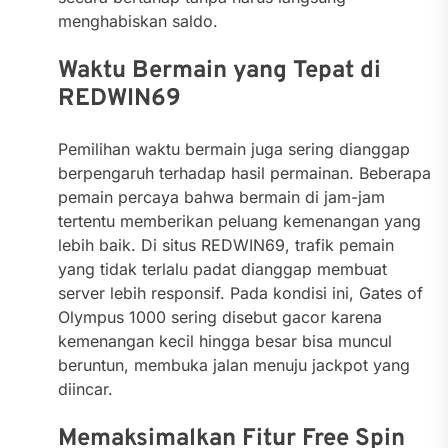
menghabiskan saldo.
Waktu Bermain yang Tepat di
REDWIN69
Pemilihan waktu bermain juga sering dianggap
berpengaruh terhadap hasil permainan. Beberapa
pemain percaya bahwa bermain di jam-jam
tertentu memberikan peluang kemenangan yang
lebih baik. Di situs REDWIN69, trafik pemain
yang tidak terlalu padat dianggap membuat
server lebih responsif. Pada kondisi ini, Gates of
Olympus 1000 sering disebut gacor karena
kemenangan kecil hingga besar bisa muncul
beruntun, membuka jalan menuju jackpot yang
diincar.
Memaksimalkan Fitur Free Spin