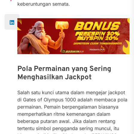
keberuntungan semata.
Pola Permainan yang Sering
Menghasilkan Jackpot
Salah satu kunci utama dalam mengejar jackpot
di Gates of Olympus 1000 adalah membaca pola
permainan. Pemain berpengalaman biasanya
memperhatikan ritme kemenangan dalam
beberapa putaran awal. Jika dalam rentang
tertentu simbol pengganda sering muncul, itu