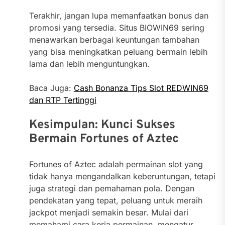
Terakhir, jangan lupa memanfaatkan bonus dan
promosi yang tersedia. Situs BIOWIN69 sering
menawarkan berbagai keuntungan tambahan
yang bisa meningkatkan peluang bermain lebih
lama dan lebih menguntungkan.
Baca Juga:
Cash Bonanza Tips Slot REDWIN69
dan RTP Tertinggi
Kesimpulan: Kunci Sukses
Bermain Fortunes of Aztec
Fortunes of Aztec adalah permainan slot yang
tidak hanya mengandalkan keberuntungan, tetapi
juga strategi dan pemahaman pola. Dengan
pendekatan yang tepat, peluang untuk meraih
jackpot menjadi semakin besar. Mulai dari
memahami cara kerja permainan, mengatur