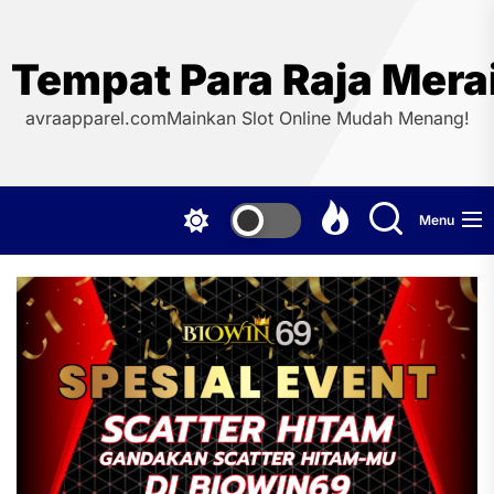
Skip
to
the
Tempat Para Raja Mera
content
avraapparel.comMainkan Slot Online Mudah Menang!
Menu