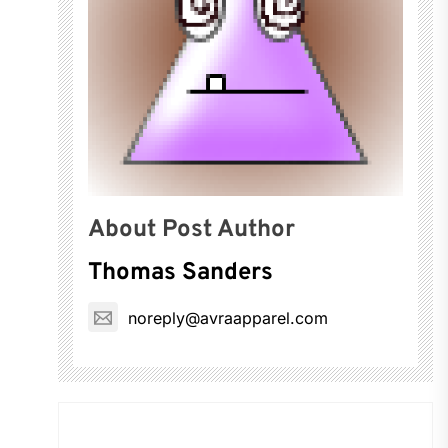
About Post Author
Thomas Sanders
noreply@avraapparel.com