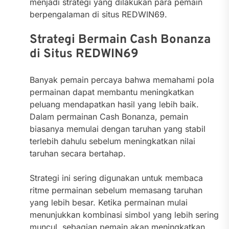
menjadi strategi yang dilakukan para pemain
berpengalaman di situs REDWIN69.
Strategi Bermain Cash Bonanza
di Situs REDWIN69
Banyak pemain percaya bahwa memahami pola
permainan dapat membantu meningkatkan
peluang mendapatkan hasil yang lebih baik.
Dalam permainan Cash Bonanza, pemain
biasanya memulai dengan taruhan yang stabil
terlebih dahulu sebelum meningkatkan nilai
taruhan secara bertahap.
Strategi ini sering digunakan untuk membaca
ritme permainan sebelum memasang taruhan
yang lebih besar. Ketika permainan mulai
menunjukkan kombinasi simbol yang lebih sering
muncul, sebagian pemain akan meningkatkan