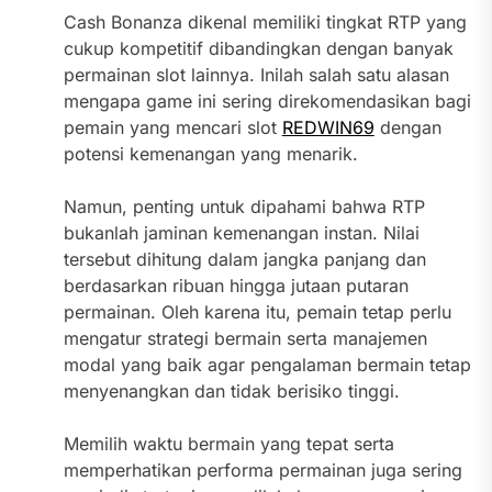
Cash Bonanza dikenal memiliki tingkat RTP yang
cukup kompetitif dibandingkan dengan banyak
permainan slot lainnya. Inilah salah satu alasan
mengapa game ini sering direkomendasikan bagi
pemain yang mencari slot
REDWIN69
dengan
potensi kemenangan yang menarik.
Namun, penting untuk dipahami bahwa RTP
bukanlah jaminan kemenangan instan. Nilai
tersebut dihitung dalam jangka panjang dan
berdasarkan ribuan hingga jutaan putaran
permainan. Oleh karena itu, pemain tetap perlu
mengatur strategi bermain serta manajemen
modal yang baik agar pengalaman bermain tetap
menyenangkan dan tidak berisiko tinggi.
Memilih waktu bermain yang tepat serta
memperhatikan performa permainan juga sering