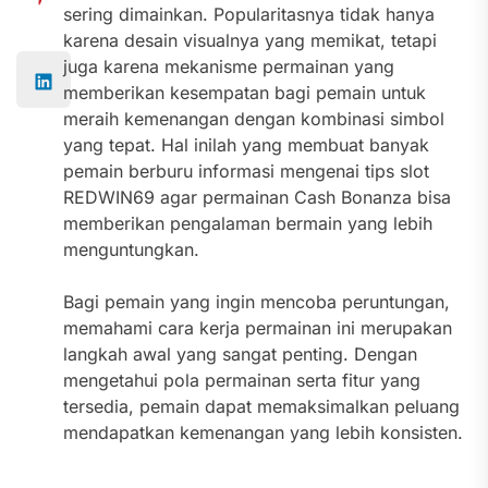
sering dimainkan. Popularitasnya tidak hanya
karena desain visualnya yang memikat, tetapi
juga karena mekanisme permainan yang
memberikan kesempatan bagi pemain untuk
meraih kemenangan dengan kombinasi simbol
yang tepat. Hal inilah yang membuat banyak
pemain berburu informasi mengenai tips slot
REDWIN69 agar permainan Cash Bonanza bisa
memberikan pengalaman bermain yang lebih
menguntungkan.
Bagi pemain yang ingin mencoba peruntungan,
memahami cara kerja permainan ini merupakan
langkah awal yang sangat penting. Dengan
mengetahui pola permainan serta fitur yang
tersedia, pemain dapat memaksimalkan peluang
mendapatkan kemenangan yang lebih konsisten.