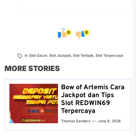
0
0
In
Slot Gacor
,
Slot Jackpot
,
Slot Terbaik
,
Slot Terpercaya
MORE STORIES
Bow of Artemis Cara
Jackpot dan Tips
Slot REDWIN69
Terpercaya
Thomas Sanders
June 9, 2026