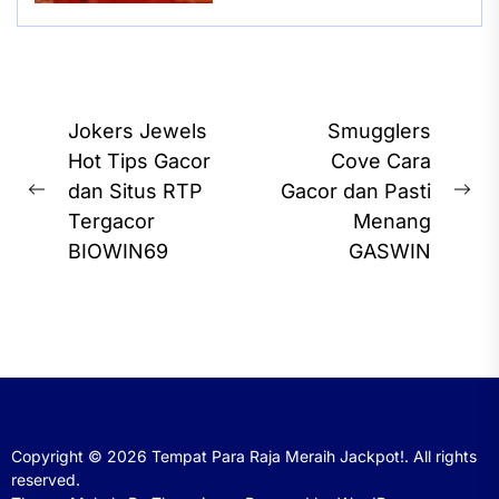
Post
Jokers Jewels
Smugglers
navigation
Hot Tips Gacor
Cove Cara
dan Situs RTP
Gacor dan Pasti
Previous
Ne
Tergacor
Menang
post:
pos
BIOWIN69
GASWIN
Copyright © 2026
Tempat Para Raja Meraih Jackpot!.
All rights
reserved.