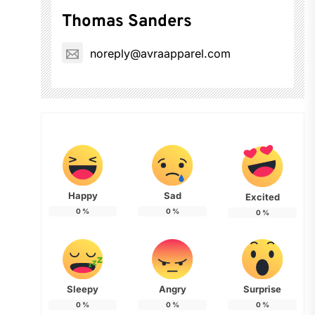
Thomas Sanders
noreply@avraapparel.com
Happy
Sad
Excited
0
%
0
%
0
%
Sleepy
Angry
Surprise
0
%
0
%
0
%