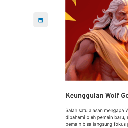
Keunggulan Wolf Go
Salah satu alasan mengapa W
dipahami oleh pemain baru,
pemain bisa langsung fokus 