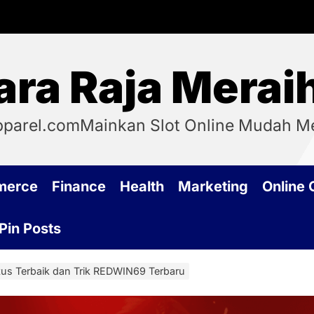
ra Raja Merai
pparel.comMainkan Slot Online Mudah M
merce
Finance
Health
Marketing
Online
Pin Posts
itus Terbaik dan Trik REDWIN69 Terbaru