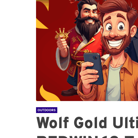
OUTDOORS
Wolf Gold Ult