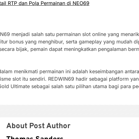
tail RTP dan Pola Permainan di NEO69
N69 menjadi salah satu permainan slot online yang menar
 fitur bonus yang menghibur, serta gameplay yang mudah di
ecara bijak, pemain dapat meningkatkan pengalaman berm
dalam menikmati permainan ini adalah keseimbangan antara
me slot itu sendiri. REDWIN69 hadir sebagai platform ya
old Ultimate sebagai salah satu pilihan utama bagi para pe
About Post Author