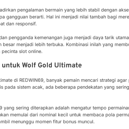
dirkan pengalaman bermain yang lebih stabil dengan akse
pa gangguan berarti. Hal ini menjadi nilai tambah bagi me
t dan responsif.
n dan pengganda kemenangan juga menjadi daya tarik utama. K
h besar menjadi lebih terbuka. Kombinasi inilah yang membu
pecinta slot online.
 untuk Wolf Gold Ultimate
imate di REDWIN69, banyak pemain mencari strategi agar p
sis pada sistem acak, ada beberapa pendekatan yang serin
69 yang sering diterapkan adalah mengatur tempo permaina
nkan memulai dari nominal kecil untuk membaca pola perma
ambil menunggu momen fitur bonus muncul.