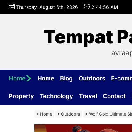
Skip
Thursday, August 6th, 2026
2:44:57 AM
to
the
content
Tempat Pa
avraa
Home
Home
Blog
Outdoors
E-com
Property
Technology
Travel
Contact
Home
Outdoors
Wolf Gold Ultimate S