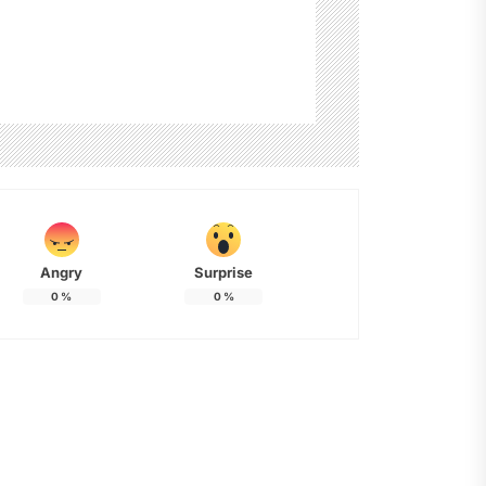
Angry
Surprise
0
%
0
%