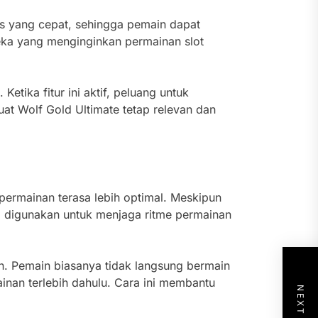
s yang cepat, sehingga pemain dapat
reka yang menginginkan permainan slot
etika fitur ini aktif, peluang untuk
at Wolf Gold Ultimate tetap relevan dan
ermainan terasa lebih optimal. Meskipun
g digunakan untuk menjaga ritme permainan
n. Pemain biasanya tidak langsung bermain
inan terlebih dahulu. Cara ini membantu