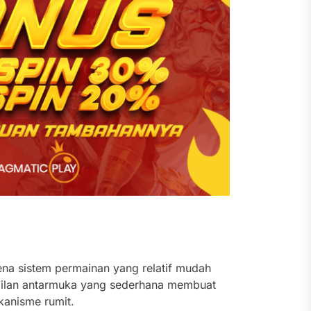
ena sistem permainan yang relatif mudah
pilan antarmuka yang sederhana membuat
kanisme rumit.