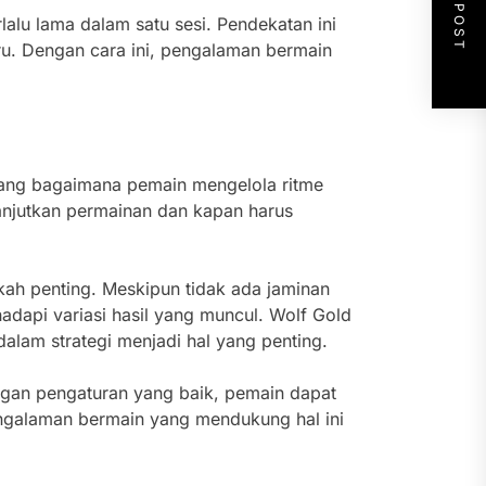
NEXT POST
lalu lama dalam satu sesi. Pendekatan ini
u. Dengan cara ini, pengalaman bermain
ntang bagaimana pemain mengelola ritme
anjutkan permainan dan kapan harus
ah penting. Meskipun tidak ada jaminan
dapi variasi hasil yang muncul. Wolf Gold
dalam strategi menjadi hal yang penting.
engan pengaturan yang baik, pemain dapat
ngalaman bermain yang mendukung hal ini