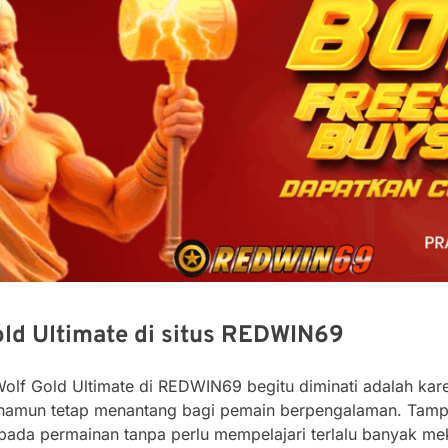
ld Ultimate di situs REDWIN69
olf Gold Ultimate di REDWIN69 begitu diminati adalah kar
 namun tetap menantang bagi pemain berpengalaman. Tam
pada permainan tanpa perlu mempelajari terlalu banyak me