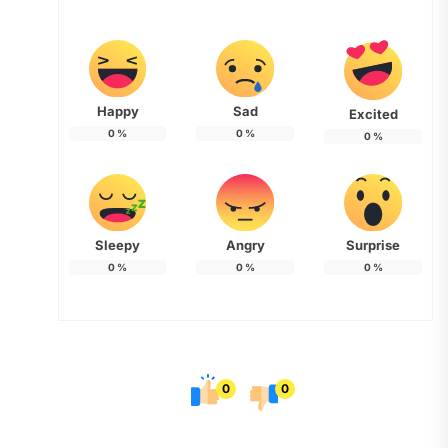
Happy
Sad
Excited
0
%
0
%
0
%
Sleepy
Angry
Surprise
0
%
0
%
0
%
0
0