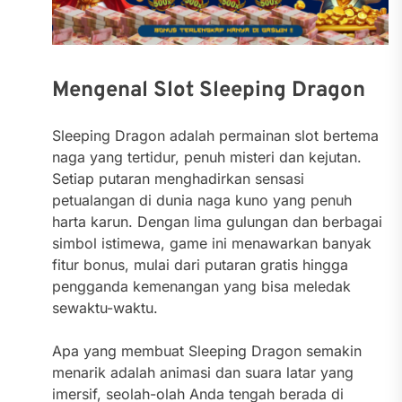
Mengenal Slot Sleeping Dragon
Sleeping Dragon adalah permainan slot bertema
naga yang tertidur, penuh misteri dan kejutan.
Setiap putaran menghadirkan sensasi
petualangan di dunia naga kuno yang penuh
harta karun. Dengan lima gulungan dan berbagai
simbol istimewa, game ini menawarkan banyak
fitur bonus, mulai dari putaran gratis hingga
pengganda kemenangan yang bisa meledak
sewaktu-waktu.
Apa yang membuat Sleeping Dragon semakin
menarik adalah animasi dan suara latar yang
imersif, seolah-olah Anda tengah berada di