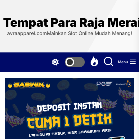
Skip
to
the
Tempat Para Raja Mera
content
avraapparel.comMainkan Slot Online Mudah Menang!
Menu