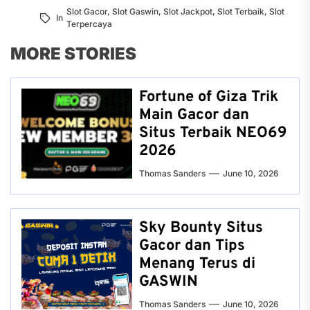
Slot Gacor
,
Slot Gaswin
,
Slot Jackpot
,
Slot Terbaik
,
Slot
In
Terpercaya
MORE STORIES
Fortune of Giza Trik
Main Gacor dan
Situs Terbaik NEO69
2026
Thomas Sanders
June 10, 2026
Sky Bounty Situs
Gacor dan Tips
Menang Terus di
GASWIN
Thomas Sanders
June 10, 2026