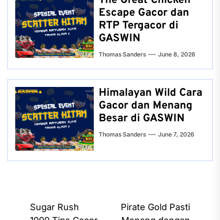
The Great Chicken
Escape Gacor dan
RTP Tergacor di
GASWIN
Thomas Sanders
June 8, 2026
Himalayan Wild Cara
Gacor dan Menang
Besar di GASWIN
Thomas Sanders
June 7, 2026
Post
Sugar Rush
Pirate Gold Pasti