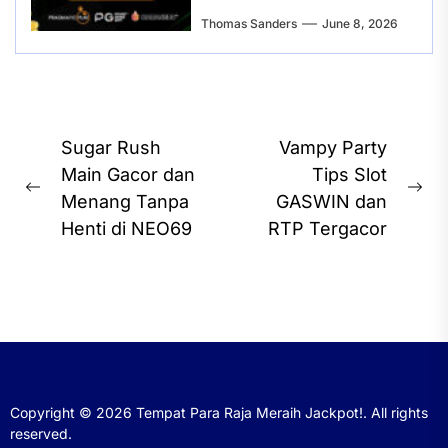
Thomas Sanders
June 8, 2026
Post
Sugar Rush
Vampy Party
navigation
Main Gacor dan
Tips Slot
Previous
Ne
Menang Tanpa
GASWIN dan
post:
pos
Henti di NEO69
RTP Tergacor
Copyright © 2026
Tempat Para Raja Meraih Jackpot!.
All rights
reserved.