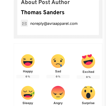
About Post Author
Thomas Sanders
noreply@avraapparel.com
Happy
Sad
Excited
0
%
0
%
0
%
Sleepy
Angry
Surprise