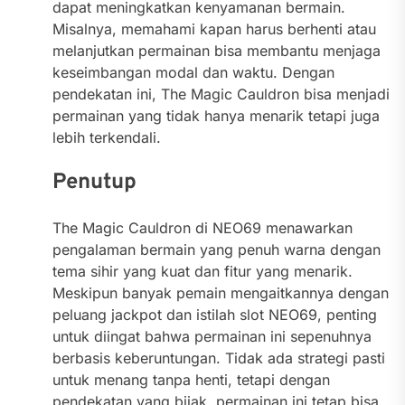
dapat meningkatkan kenyamanan bermain.
Misalnya, memahami kapan harus berhenti atau
melanjutkan permainan bisa membantu menjaga
keseimbangan modal dan waktu. Dengan
pendekatan ini, The Magic Cauldron bisa menjadi
permainan yang tidak hanya menarik tetapi juga
lebih terkendali.
Penutup
The Magic Cauldron di NEO69 menawarkan
pengalaman bermain yang penuh warna dengan
tema sihir yang kuat dan fitur yang menarik.
Meskipun banyak pemain mengaitkannya dengan
peluang jackpot dan istilah slot NEO69, penting
untuk diingat bahwa permainan ini sepenuhnya
berbasis keberuntungan. Tidak ada strategi pasti
untuk menang tanpa henti, tetapi dengan
pendekatan yang bijak, permainan ini tetap bisa