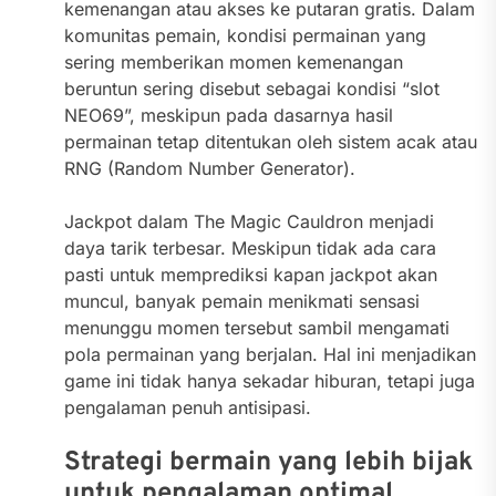
kemenangan atau akses ke putaran gratis. Dalam
komunitas pemain, kondisi permainan yang
sering memberikan momen kemenangan
beruntun sering disebut sebagai kondisi “slot
NEO69”, meskipun pada dasarnya hasil
permainan tetap ditentukan oleh sistem acak atau
RNG (Random Number Generator).
Jackpot dalam The Magic Cauldron menjadi
daya tarik terbesar. Meskipun tidak ada cara
pasti untuk memprediksi kapan jackpot akan
muncul, banyak pemain menikmati sensasi
menunggu momen tersebut sambil mengamati
pola permainan yang berjalan. Hal ini menjadikan
game ini tidak hanya sekadar hiburan, tetapi juga
pengalaman penuh antisipasi.
Strategi bermain yang lebih bijak
untuk pengalaman optimal