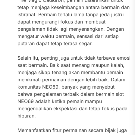
The Magic Cauldron, pemain disarankan untuk
tetap menjaga keseimbangan antara bermain dan
istirahat. Bermain terlalu lama tanpa jeda justru
dapat mengurangi fokus dan membuat
pengalaman tidak lagi menyenangkan. Dengan
mengatur waktu bermain, sensasi dari setiap
putaran dapat tetap terasa segar.
Selain itu, penting juga untuk tidak terbawa emosi
saat bermain. Baik saat menang maupun kalah,
menjaga sikap tenang akan membantu pemain
menikmati permainan dengan lebih baik. Dalam
komunitas NEO69, banyak yang menyebut
bahwa pengalaman terbaik dalam bermain slot
NEO69 adalah ketika pemain mampu
mengendalikan ekspektasi dan tetap fokus pada
hiburan.
Memanfaatkan fitur permainan secara bijak juga