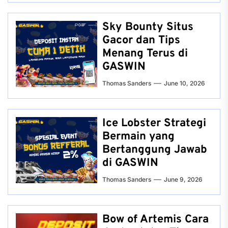
Sky Bounty Situs
Gacor dan Tips
Menang Terus di
GASWIN
Thomas Sanders
June 10, 2026
Ice Lobster Strategi
Bermain yang
Bertanggung Jawab
di GASWIN
Thomas Sanders
June 9, 2026
Bow of Artemis Cara