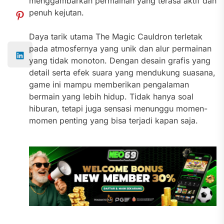
menggambarkan permainan yang terasa aktif dan
penuh kejutan.
Daya tarik utama The Magic Cauldron terletak
pada atmosfernya yang unik dan alur permainan
yang tidak monoton. Dengan desain grafis yang
detail serta efek suara yang mendukung suasana,
game ini mampu memberikan pengalaman
bermain yang lebih hidup. Tidak hanya soal
hiburan, tetapi juga sensasi menunggu momen-
momen penting yang bisa terjadi kapan saja.