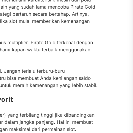
main yang sudah lama mencoba Pirate Gold
egi bertaruh secara bertahap. Artinya,
Jika slot mulai memberikan kemenangan
us multiplier. Pirate Gold terkenal dengan
ahami kapan waktu terbaik menggunakan
. Jangan terlalu terburu-buru
tru bisa membuat Anda kehilangan saldo
untuk meraih kemenangan yang lebih stabil.
orit
er) yang terbilang tinggi jika dibandingkan
ar dalam jangka panjang. Hal ini membuat
gan maksimal dari permainan slot.