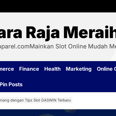
ra Raja Merai
pparel.comMainkan Slot Online Mudah M
merce
Finance
Health
Marketing
Online
Pin Posts
Menang dengan Tips Slot GASWIN Terbaru