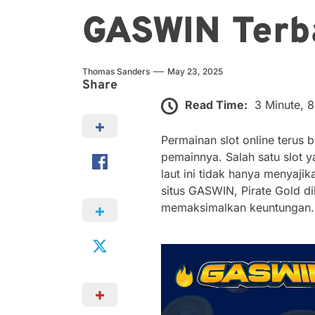
GASWIN Terb
Thomas Sanders
May 23, 2025
Share
Read Time:
3 Minute, 
Permainan slot online teru
pemainnya. Salah satu slot y
laut ini tidak hanya menyaji
situs GASWIN, Pirate Gold d
memaksimalkan keuntungan.