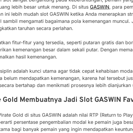
uang lebih besar untuk menang. Di situs
GASWIN
, para pe
ni lebih mudah slot GASWIN ketika Anda menerapkan strat
cil sambil mengamati bagaimana pola kemenangan muncul. 
ngkatkan taruhan secara perlahan.
an fitur-fitur yang tersedia, seperti putaran gratis dan bon
erikan kemenangan besar dalam sekali putar. Dengan mem
imalkan hasil kemenangan.
isiplin adalah kunci utama agar tidak cepat kehabisan modal
a belum mendapatkan kemenangan, karena hal tersebut jus
 secara bertahap dan menikmati prosesnya lebih dianjurkan 
te Gold Membuatnya Jadi Slot GASWIN Fav
irate Gold di situs GASWIN adalah nilai RTP (Return to Play
i berarti persentase pengembalian modal ke pemain juga bes
 utama bagi banyak pemain yang ingin mendapatkan keuntun