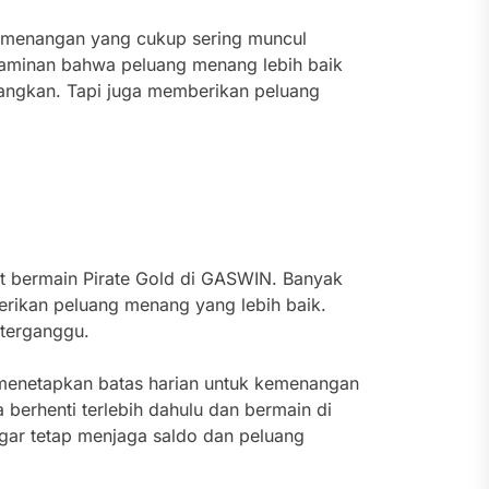
kemenangan yang cukup sering muncul
i jaminan bahwa peluang menang lebih baik
nangkan. Tapi juga memberikan peluang
t bermain Pirate Gold di GASWIN. Banyak
rikan peluang menang yang lebih baik.
 terganggu.
menetapkan batas harian untuk kemenangan
berhenti terlebih dahulu dan bermain di
agar tetap menjaga saldo dan peluang