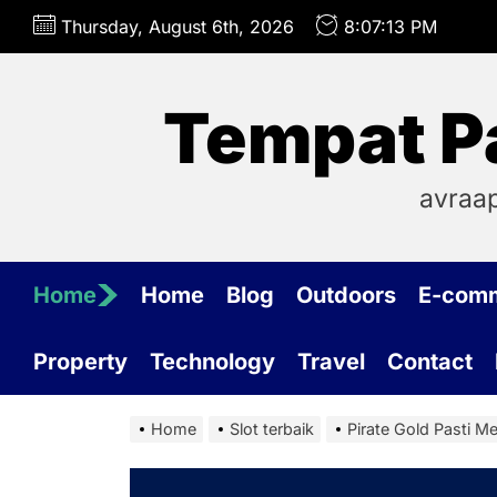
Skip
Thursday, August 6th, 2026
8:07:14 PM
to
the
content
Tempat Pa
avraa
Home
Home
Blog
Outdoors
E-com
Property
Technology
Travel
Contact
Home
Slot terbaik
Pirate Gold Pasti 