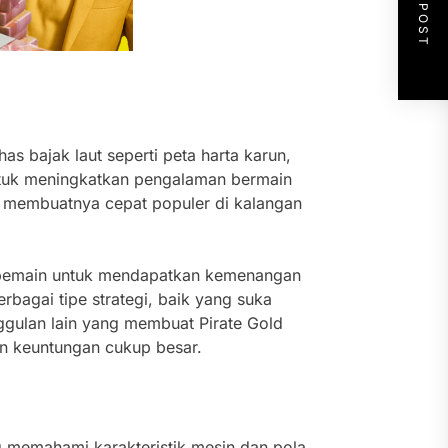
NEXT POST
 bajak laut seperti peta harta karun,
ntuk meningkatkan pengalaman bermain
ng membuatnya cepat populer di kalangan
an pemain untuk mendapatkan kemenangan
bagai tipe strategi, baik yang suka
ggulan lain yang membuat Pirate Gold
n keuntungan cukup besar.
 memahami karakteristik mesin dan pola