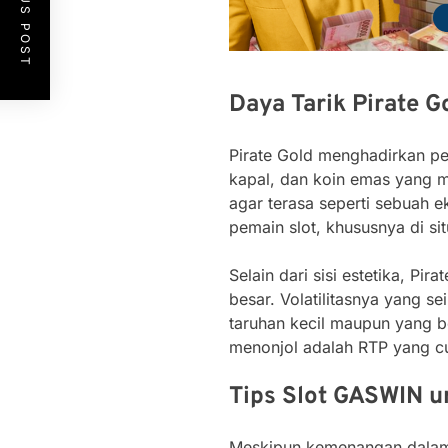
PREVIOUS POST
Daya Tarik Pirate G
Pirate Gold menghadirkan pe
kapal, dan koin emas yang 
agar terasa seperti sebuah 
pemain slot, khususnya di s
Selain dari sisi estetika,
besar. Volatilitasnya yang 
taruhan kecil maupun yang b
menonjol adalah RTP yang c
Tips Slot GASWIN u
Meskipun kemenangan dalam 