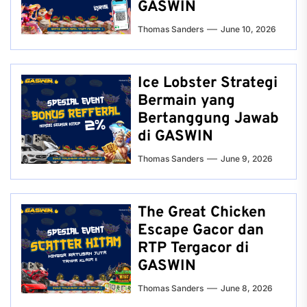
GASWIN
Thomas Sanders
June 10, 2026
Ice Lobster Strategi
Bermain yang
Bertanggung Jawab
di GASWIN
Thomas Sanders
June 9, 2026
The Great Chicken
Escape Gacor dan
RTP Tergacor di
GASWIN
Thomas Sanders
June 8, 2026