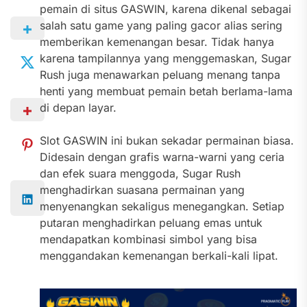
pemain di situs GASWIN, karena dikenal sebagai
salah satu game yang paling gacor alias sering
memberikan kemenangan besar. Tidak hanya
karena tampilannya yang menggemaskan, Sugar
Rush juga menawarkan peluang menang tanpa
henti yang membuat pemain betah berlama-lama
di depan layar.
Slot GASWIN ini bukan sekadar permainan biasa.
Didesain dengan grafis warna-warni yang ceria
dan efek suara menggoda, Sugar Rush
menghadirkan suasana permainan yang
menyenangkan sekaligus menegangkan. Setiap
putaran menghadirkan peluang emas untuk
mendapatkan kombinasi simbol yang bisa
menggandakan kemenangan berkali-kali lipat.