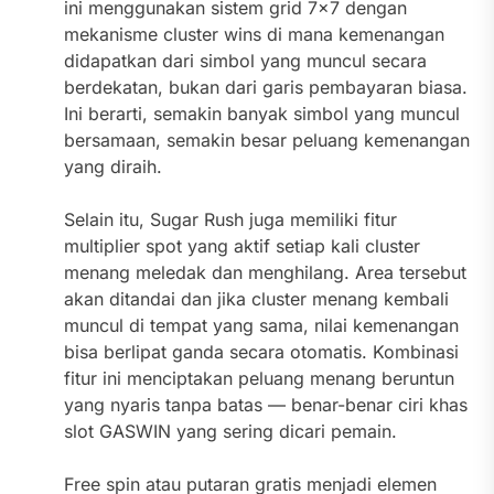
ini menggunakan sistem grid 7×7 dengan
mekanisme cluster wins di mana kemenangan
didapatkan dari simbol yang muncul secara
berdekatan, bukan dari garis pembayaran biasa.
Ini berarti, semakin banyak simbol yang muncul
bersamaan, semakin besar peluang kemenangan
yang diraih.
Selain itu, Sugar Rush juga memiliki fitur
multiplier spot yang aktif setiap kali cluster
menang meledak dan menghilang. Area tersebut
akan ditandai dan jika cluster menang kembali
muncul di tempat yang sama, nilai kemenangan
bisa berlipat ganda secara otomatis. Kombinasi
fitur ini menciptakan peluang menang beruntun
yang nyaris tanpa batas — benar-benar ciri khas
slot GASWIN yang sering dicari pemain.
Free spin atau putaran gratis menjadi elemen