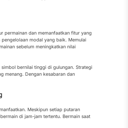
lur permainan dan memanfaatkan fitur yang
an pengelolaan modal yang baik. Memulai
mainan sebelum meningkatkan nilai
bol bernilai tinggi di gulungan. Strategi
ang menang. Dengan kesabaran dan
g
imanfaatkan. Meskipun setiap putaran
ermain di jam-jam tertentu. Bermain saat