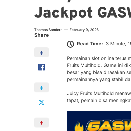
Jackpot GAS
Thomas Sanders
February 9, 2026
Share
Read Time:
3 Minute, 
Permainan slot online terus
Fruits Multihold. Game ini d
besar yang bisa dirasakan se
permainannya yang stabil d
Juicy Fruits Multihold men
tepat, pemain bisa meningk