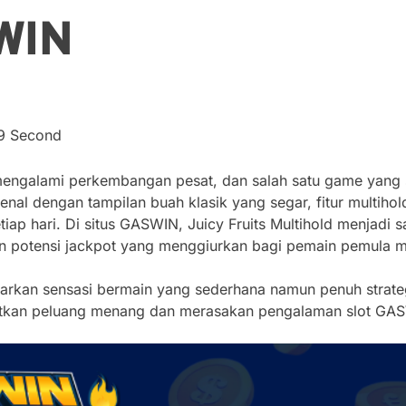
WIN
19 Second
 mengalami perkembangan pesat, dan salah satu game yang s
ikenal dengan tampilan buah klasik yang segar, fitur multih
tiap hari. Di situs GASWIN, Juicy Fruits Multihold menjadi 
an potensi jackpot yang menggiurkan bagi pemain pemula
awarkan sensasi bermain yang sederhana namun penuh stra
atkan peluang menang dan merasakan pengalaman slot GA