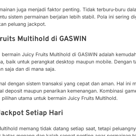
ermainan juga menjadi faktor penting. Tidak terburu-buru d
tu sistem permainan berjalan lebih stabil. Pola ini serin
an peluang jackpot.
ruits Multihold di GASWIN
 bermain Juicy Fruits Multihold di GASWIN adalah kemuda
a, baik untuk perangkat desktop maupun mobile. Dengan ta
 saja dan di mana saja.
enal dengan sistem transaksi yang cepat dan aman. Hal ini
al deposit maupun penarikan kemenangan. Kombinasi game 
ilihan utama untuk bermain Juicy Fruits Multihold.
ackpot Setiap Hari
ultihold memang tidak datang setiap saat, tetapi peluangny
ur batas menang dan kalah sangat penting agar permainan t