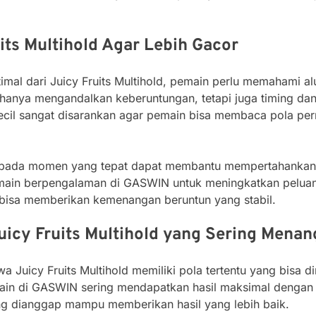
its Multihold Agar Lebih Gacor
imal dari Juicy Fruits Multihold, pemain perlu memahami a
ak hanya mengandalkan keberuntungan, tetapi juga timing d
cil sangat disarankan agar pemain bisa membaca pola per
d pada momen yang tepat dapat membantu mempertahankan sim
pemain berpengalaman di GASWIN untuk meningkatkan pelu
i bisa memberikan kemenangan beruntun yang stabil.
uicy Fruits Multihold yang Sering Menan
 Juicy Fruits Multihold memiliki pola tertentu yang bisa d
ain di GASWIN sering mendapatkan hasil maksimal dengan b
ering dianggap mampu memberikan hasil yang lebih baik.