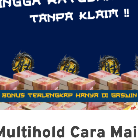
 Multihold Cara Ma