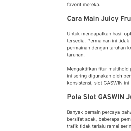
favorit mereka.
Cara Main Juicy Fru
Untuk mendapatkan hasil opt
tersedia. Permainan ini tid
permainan dengan taruhan ke
taruhan.
Mengaktifkan fitur multihol
ini sering digunakan oleh 
konsistensi, slot GASWIN in
Pola Slot GASWIN J
Banyak pemain percaya bahwa
bersifat acak, beberapa pem
trafik tidak terlalu ramai s