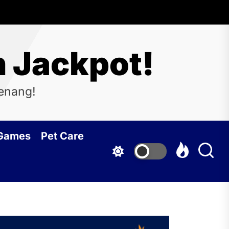
h Jackpot!
enang!
 Games
Pet Care