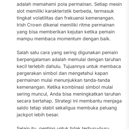
adalah memahami pola permainan. Setiap mesin
slot memiliki karakteristik berbeda, termasuk
tingkat volatilitas dan frekuensi kemenangan.
Irish Crown dikenal memiliki ritme permainan
yang bisa memberikan kejutan ketika pemain
mampu membaca momentum dengan baik.
Salah satu cara yang sering digunakan pemain
berpengalaman adalah memulai dengan taruhan
kecil terlebih dahulu. Tujuannya untuk membaca
pergerakan simbol dan mengetahui kapan
permainan mulai menunjukkan tanda-tanda
kemenangan. Ketika kombinasi simbol mulai
sering muncul, Anda bisa meningkatkan taruhan
secara bertahap. Strategi ini membantu menjaga
saldo tetap stabil sekaligus membuka peluang
jackpot lebih besar.
Selain itu, penting untuk tidak terburu-buru.