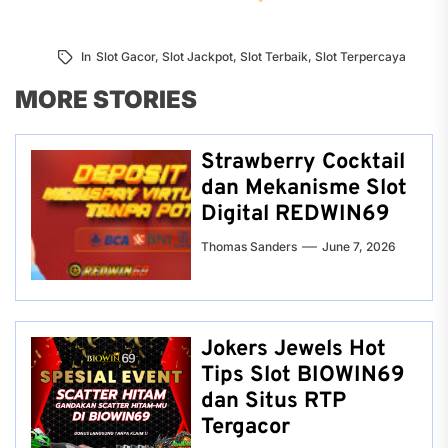
In
Slot Gacor
,
Slot Jackpot
,
Slot Terbaik
,
Slot Terpercaya
MORE STORIES
Strawberry Cocktail
dan Mekanisme Slot
Digital REDWIN69
Thomas Sanders
June 7, 2026
Jokers Jewels Hot
Tips Slot BIOWIN69
dan Situs RTP
Tergacor