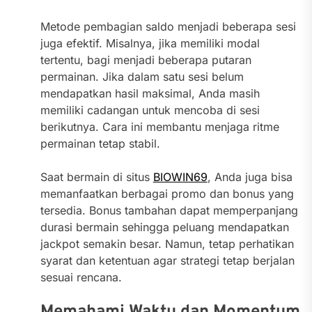
Metode pembagian saldo menjadi beberapa sesi
juga efektif. Misalnya, jika memiliki modal
tertentu, bagi menjadi beberapa putaran
permainan. Jika dalam satu sesi belum
mendapatkan hasil maksimal, Anda masih
memiliki cadangan untuk mencoba di sesi
berikutnya. Cara ini membantu menjaga ritme
permainan tetap stabil.
Saat bermain di situs
BIOWIN69
, Anda juga bisa
memanfaatkan berbagai promo dan bonus yang
tersedia. Bonus tambahan dapat memperpanjang
durasi bermain sehingga peluang mendapatkan
jackpot semakin besar. Namun, tetap perhatikan
syarat dan ketentuan agar strategi tetap berjalan
sesuai rencana.