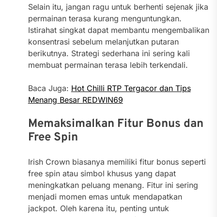
Selain itu, jangan ragu untuk berhenti sejenak jika
permainan terasa kurang menguntungkan.
Istirahat singkat dapat membantu mengembalikan
konsentrasi sebelum melanjutkan putaran
berikutnya. Strategi sederhana ini sering kali
membuat permainan terasa lebih terkendali.
Baca Juga:
Hot Chilli RTP Tergacor dan Tips
Menang Besar REDWIN69
Memaksimalkan Fitur Bonus dan
Free Spin
Irish Crown biasanya memiliki fitur bonus seperti
free spin atau simbol khusus yang dapat
meningkatkan peluang menang. Fitur ini sering
menjadi momen emas untuk mendapatkan
jackpot. Oleh karena itu, penting untuk