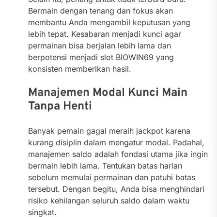
Bermain dengan tenang dan fokus akan
membantu Anda mengambil keputusan yang
lebih tepat. Kesabaran menjadi kunci agar
permainan bisa berjalan lebih lama dan
berpotensi menjadi slot BIOWIN69 yang
konsisten memberikan hasil.
Manajemen Modal Kunci Main
Tanpa Henti
Banyak pemain gagal meraih jackpot karena
kurang disiplin dalam mengatur modal. Padahal,
manajemen saldo adalah fondasi utama jika ingin
bermain lebih lama. Tentukan batas harian
sebelum memulai permainan dan patuhi batas
tersebut. Dengan begitu, Anda bisa menghindari
risiko kehilangan seluruh saldo dalam waktu
singkat.