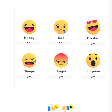
Happy
Sad
Excited
0
%
0
%
0
%
Sleepy
Angry
Surprise
0
%
0
%
0
%
0
0