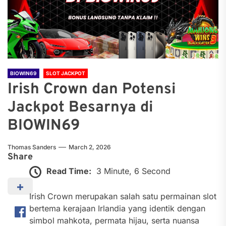
BIOWIN69
SLOT JACKPOT
Irish Crown dan Potensi
Jackpot Besarnya di
BIOWIN69
Thomas Sanders
March 2, 2026
Share
Read Time:
3 Minute, 6 Second
Irish Crown merupakan salah satu permainan slot
bertema kerajaan Irlandia yang identik dengan
simbol mahkota, permata hijau, serta nuansa