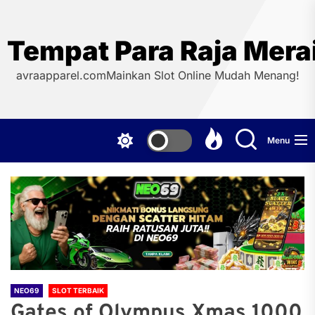
Skip
to
the
Tempat Para Raja Mera
content
avraapparel.comMainkan Slot Online Mudah Menang!
Menu
NEO69
SLOT TERBAIK
Gates of Olympus Xmas 1000