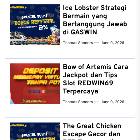
Ice Lobster Strategi
Bermain yang
Bertanggung Jawab
di GASWIN
Thomas Sanders
June 9, 2026
Bow of Artemis Cara
Jackpot dan Tips
Slot REDWIN69
Terpercaya
Thomas Sanders
June 9, 2026
The Great Chicken
Escape Gacor dan