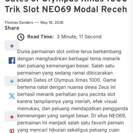
Trik Slot NEO69 Modal Receh
Thomas Sanders
May 18, 2026
Share
Read Time:
3 Minute, 11 Second
Dunia permainan slot online terus berkembang
dengan menghadirkan berbagai tema menarik
dan peluang kemenangan besar. Salah satu
permainan yang sedang ramai dibicarakan
adalah Gates of Olympus Xmas 1000. Game
bertema natal dengan nuansa dewa Zeus ini
berhasil menarik perhatian para pecinta slot
karena tampilannya yang meriah, efek visual
memukau, dan peluang mendapatkan pengganda
kemenangan yang sangat besar. Di situs NEO69,
permainan ini menjadi salah satu favorit pemain
yang mencari hiburan sekaligus peluang cuan