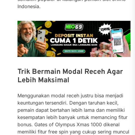
Indonesia.
Trik Bermain Modal Receh Agar
Lebih Maksimal
Menggunakan modal receh justru bisa menjadi
keuntungan tersendiri. Dengan taruhan kecil,
pemain dapat bertahan lebih lama dan memiliki
kesempatan lebih banyak untuk memancing fitur
bonus. Gates of Olympus Xmas 1000 dikenal
memiliki fitur free spin yang cukup sering muncul