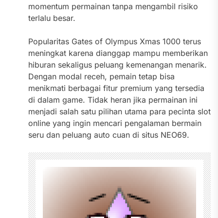
momentum permainan tanpa mengambil risiko
terlalu besar.
Popularitas Gates of Olympus Xmas 1000 terus
meningkat karena dianggap mampu memberikan
hiburan sekaligus peluang kemenangan menarik.
Dengan modal receh, pemain tetap bisa
menikmati berbagai fitur premium yang tersedia
di dalam game. Tidak heran jika permainan ini
menjadi salah satu pilihan utama para pecinta slot
online yang ingin mencari pengalaman bermain
seru dan peluang auto cuan di situs NEO69.