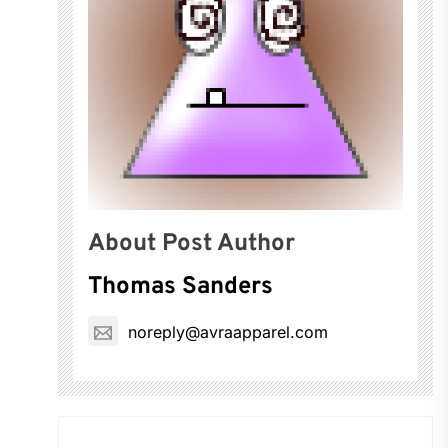
About Post Author
Thomas Sanders
noreply@avraapparel.com