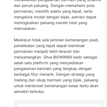
dan penuh peluang. Dengan memahami pola
permainan, memilih waktu yang tepat, serta
mengelola modal dengan bijak, pemain dapat
meningkatkan peluang meraih hasil yang
memuaskan.
Meskipun tidak ada jaminan kemenangan pasti,
pendekatan yang tepat dapat membuat
permainan menjadi lebih terarah dan
menyenangkan. Situs BIOWIN69 hadir sebagai
salah satu platform yang menyediakan
pengalaman bermain yang lengkap dengan
berbagai fitur menarik. Dengan strategi yang
matang dan sikap bermain yang bijak, peluang
untuk menikmati kemenangan besar tentu akan
semakin terbuka.