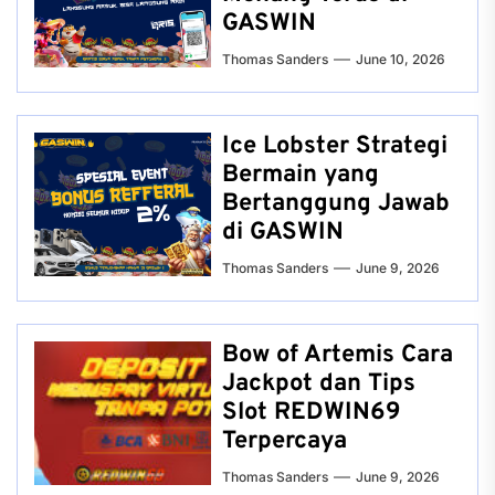
GASWIN
Thomas Sanders
June 10, 2026
Ice Lobster Strategi
Bermain yang
Bertanggung Jawab
di GASWIN
Thomas Sanders
June 9, 2026
Bow of Artemis Cara
Jackpot dan Tips
Slot REDWIN69
Terpercaya
Thomas Sanders
June 9, 2026