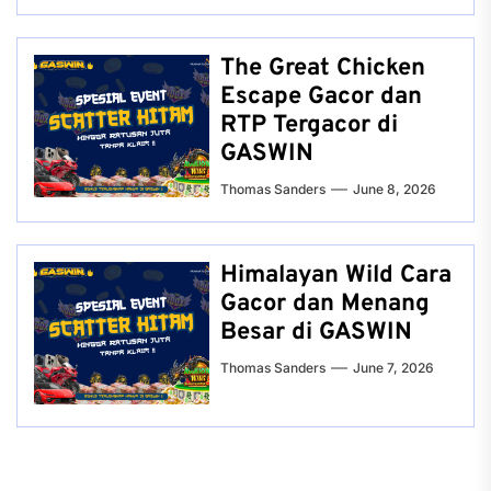
The Great Chicken
Escape Gacor dan
RTP Tergacor di
GASWIN
Thomas Sanders
June 8, 2026
Himalayan Wild Cara
Gacor dan Menang
Besar di GASWIN
Thomas Sanders
June 7, 2026