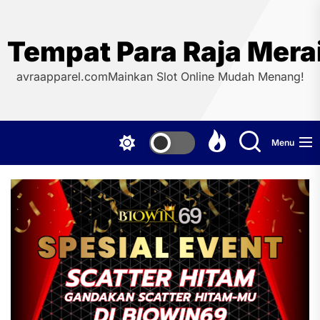
Skip
to
the
Tempat Para Raja Mera
content
avraapparel.comMainkan Slot Online Mudah Menang!
Menu