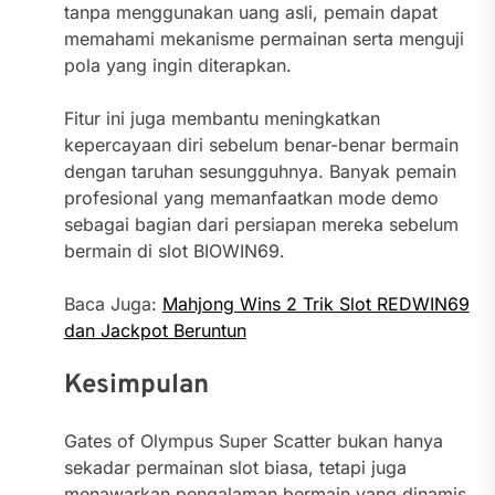
tanpa menggunakan uang asli, pemain dapat
memahami mekanisme permainan serta menguji
pola yang ingin diterapkan.
Fitur ini juga membantu meningkatkan
kepercayaan diri sebelum benar-benar bermain
dengan taruhan sesungguhnya. Banyak pemain
profesional yang memanfaatkan mode demo
sebagai bagian dari persiapan mereka sebelum
bermain di slot BIOWIN69.
Baca Juga:
Mahjong Wins 2 Trik Slot REDWIN69
dan Jackpot Beruntun
Kesimpulan
Gates of Olympus Super Scatter bukan hanya
sekadar permainan slot biasa, tetapi juga
menawarkan pengalaman bermain yang dinamis