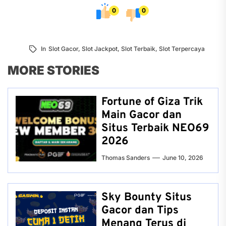
0
0
In
Slot Gacor
,
Slot Jackpot
,
Slot Terbaik
,
Slot Terpercaya
MORE STORIES
Fortune of Giza Trik
Main Gacor dan
Situs Terbaik NEO69
2026
Thomas Sanders
June 10, 2026
Sky Bounty Situs
Gacor dan Tips
Menang Terus di