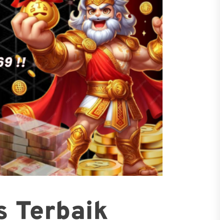
s Terbaik