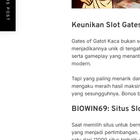
PREVIOUS POST
Keunikan Slot Gate
Gates of Gatot Kaca bukan s
menjadikannya unik di tenga
serta gameplay yang menant
modern.
Tapi yang paling menarik da
mengaku meraih hasil maksi
yang sesungguhnya. Bonus ber
BIOWIN69: Situs Sl
Saat memilih situs untuk be
yang menjadi pertimbangan.
satu dari “1000 situs terba