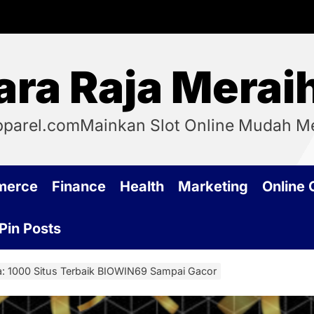
ra Raja Merai
pparel.comMainkan Slot Online Mudah M
merce
Finance
Health
Marketing
Online
Pin Posts
a: 1000 Situs Terbaik BIOWIN69 Sampai Gacor