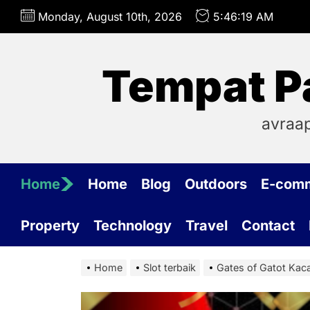
Skip
Monday, August 10th, 2026
5:46:20 AM
to
the
content
Tempat Pa
avraa
Home
Home
Blog
Outdoors
E-com
Property
Technology
Travel
Contact
Home
Slot terbaik
Gates of Gatot Kac