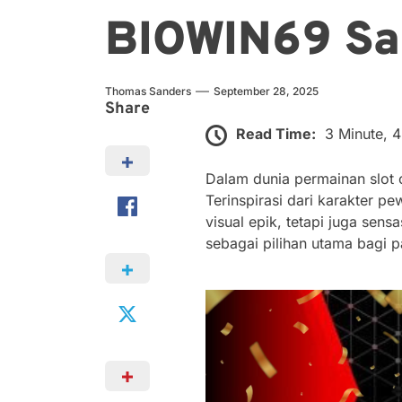
BIOWIN69 Sa
Thomas Sanders
September 28, 2025
Share
Read Time:
3 Minute, 
Dalam dunia permainan slot 
Terinspirasi dari karakter 
visual epik, tetapi juga se
sebagai pilihan utama bagi 