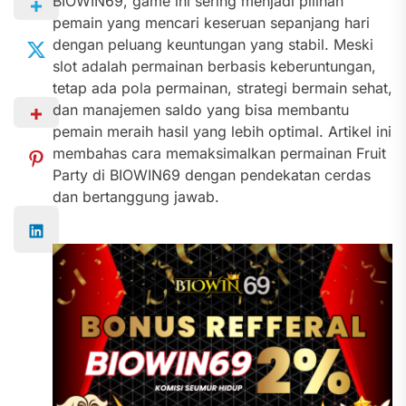
BIOWIN69, game ini sering menjadi pilihan
pemain yang mencari keseruan sepanjang hari
dengan peluang keuntungan yang stabil. Meski
slot adalah permainan berbasis keberuntungan,
tetap ada pola permainan, strategi bermain sehat,
dan manajemen saldo yang bisa membantu
pemain meraih hasil yang lebih optimal. Artikel ini
membahas cara memaksimalkan permainan Fruit
Party di BIOWIN69 dengan pendekatan cerdas
dan bertanggung jawab.