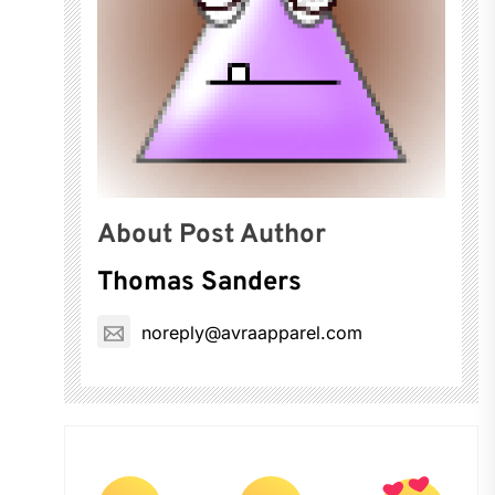
About Post Author
Thomas Sanders
noreply@avraapparel.com