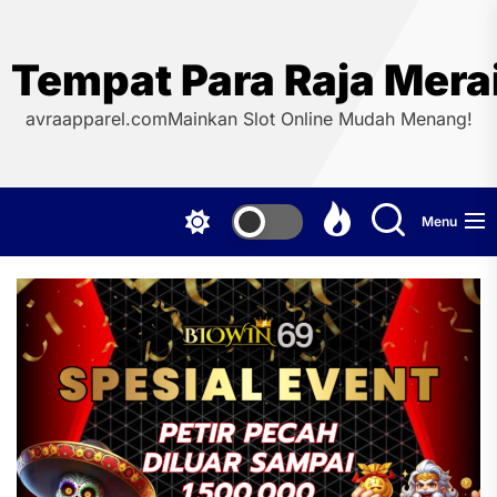
Skip
to
the
Tempat Para Raja Mera
content
avraapparel.comMainkan Slot Online Mudah Menang!
Menu