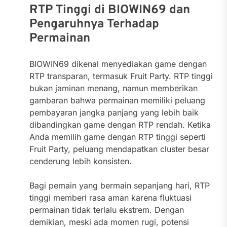
RTP Tinggi di BIOWIN69 dan
Pengaruhnya Terhadap
Permainan
BIOWIN69 dikenal menyediakan game dengan
RTP transparan, termasuk Fruit Party. RTP tinggi
bukan jaminan menang, namun memberikan
gambaran bahwa permainan memiliki peluang
pembayaran jangka panjang yang lebih baik
dibandingkan game dengan RTP rendah. Ketika
Anda memilih game dengan RTP tinggi seperti
Fruit Party, peluang mendapatkan cluster besar
cenderung lebih konsisten.
Bagi pemain yang bermain sepanjang hari, RTP
tinggi memberi rasa aman karena fluktuasi
permainan tidak terlalu ekstrem. Dengan
demikian, meski ada momen rugi, potensi