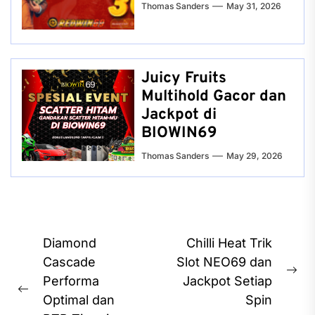
Thomas Sanders
May 31, 2026
Juicy Fruits
Multihold Gacor dan
Jackpot di
BIOWIN69
Thomas Sanders
May 29, 2026
Post
Diamond
Chilli Heat Trik
navigation
Cascade
Slot NEO69 dan
Ne
Performa
Jackpot Setiap
Previous
pos
Optimal dan
Spin