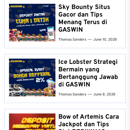
Sky Bounty Situs
Gacor dan Tips
Menang Terus di
GASWIN
Thomas Sanders
June 10, 2026
Ice Lobster Strategi
Bermain yang
Bertanggung Jawab
di GASWIN
Thomas Sanders
June 9, 2026
Bow of Artemis Cara
Jackpot dan Tips