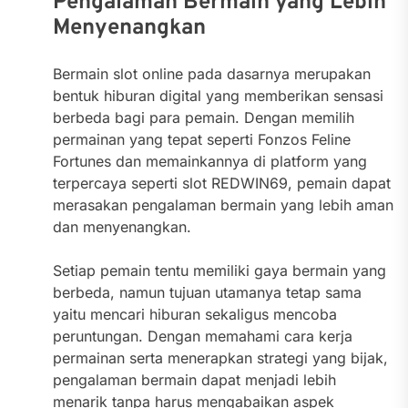
Pengalaman Bermain yang Lebih
Menyenangkan
Bermain slot online pada dasarnya merupakan
bentuk hiburan digital yang memberikan sensasi
berbeda bagi para pemain. Dengan memilih
permainan yang tepat seperti Fonzos Feline
Fortunes dan memainkannya di platform yang
terpercaya seperti slot REDWIN69, pemain dapat
merasakan pengalaman bermain yang lebih aman
dan menyenangkan.
Setiap pemain tentu memiliki gaya bermain yang
berbeda, namun tujuan utamanya tetap sama
yaitu mencari hiburan sekaligus mencoba
peruntungan. Dengan memahami cara kerja
permainan serta menerapkan strategi yang bijak,
pengalaman bermain dapat menjadi lebih
menarik tanpa harus mengabaikan aspek