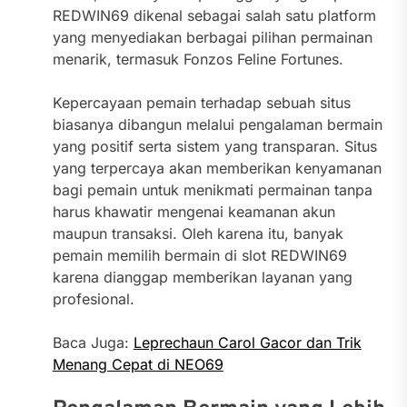
REDWIN69 dikenal sebagai salah satu platform
yang menyediakan berbagai pilihan permainan
menarik, termasuk Fonzos Feline Fortunes.
Kepercayaan pemain terhadap sebuah situs
biasanya dibangun melalui pengalaman bermain
yang positif serta sistem yang transparan. Situs
yang terpercaya akan memberikan kenyamanan
bagi pemain untuk menikmati permainan tanpa
harus khawatir mengenai keamanan akun
maupun transaksi. Oleh karena itu, banyak
pemain memilih bermain di slot REDWIN69
karena dianggap memberikan layanan yang
profesional.
Baca Juga:
Leprechaun Carol Gacor dan Trik
Menang Cepat di NEO69