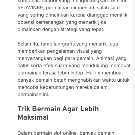
kombinasi simbol yang menguntungkan. Di situs
REDWIN69, permainan ini menjadi salah satu
yang sering dimainkan karena dianggap memiliki
potensi kemenangan yang menarik jika
dimainkan dengan strategi yang tepat.
Selain itu, tampilan grafis yang menarik juga
memberikan pengalaman visual yang
menyenangkan bagi para pemain. Animasi yang
halus serta efek suara yang mendukung membuat
permainan terasa lebih hidup. Hal ini membuat
banyak pemain betah menghabiskan waktu untuk
mencoba keberuntungan mereka dalam
permainan ini.
Trik Bermain Agar Lebih
Maksimal
Dalam bermain slot online, banyak pemain