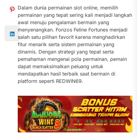
Dalam dunia permainan slot online, memilih
permainan yang tepat sering kali menjadi langkah
awal menuju pengalaman bermain yang
menyenangkan. Fonzos Feline Fortunes menjadi
salah satu pilihan favorit karena menghadirkan
fitur menarik serta sistem permainan yang
dinamis. Dengan strategi yang tepat serta
pemahaman mengenai pola permainan, pemain
dapat memaksimalkan peluang untuk
mendapatkan hasil terbaik saat bermain di
platform seperti REDWIN69.