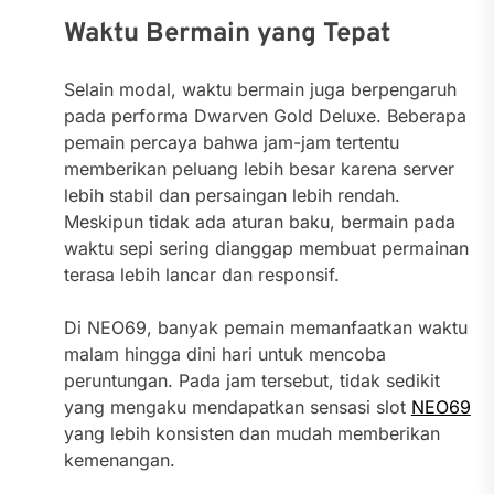
Waktu Bermain yang Tepat
Selain modal, waktu bermain juga berpengaruh
pada performa Dwarven Gold Deluxe. Beberapa
pemain percaya bahwa jam-jam tertentu
memberikan peluang lebih besar karena server
lebih stabil dan persaingan lebih rendah.
Meskipun tidak ada aturan baku, bermain pada
waktu sepi sering dianggap membuat permainan
terasa lebih lancar dan responsif.
Di NEO69, banyak pemain memanfaatkan waktu
malam hingga dini hari untuk mencoba
peruntungan. Pada jam tersebut, tidak sedikit
yang mengaku mendapatkan sensasi slot
NEO69
yang lebih konsisten dan mudah memberikan
kemenangan.