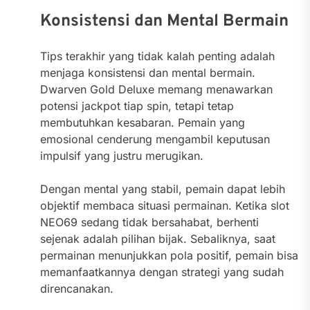
Konsistensi dan Mental Bermain
Tips terakhir yang tidak kalah penting adalah
menjaga konsistensi dan mental bermain.
Dwarven Gold Deluxe memang menawarkan
potensi jackpot tiap spin, tetapi tetap
membutuhkan kesabaran. Pemain yang
emosional cenderung mengambil keputusan
impulsif yang justru merugikan.
Dengan mental yang stabil, pemain dapat lebih
objektif membaca situasi permainan. Ketika slot
NEO69 sedang tidak bersahabat, berhenti
sejenak adalah pilihan bijak. Sebaliknya, saat
permainan menunjukkan pola positif, pemain bisa
memanfaatkannya dengan strategi yang sudah
direncanakan.