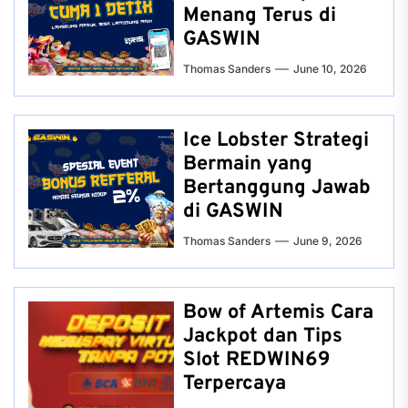
Menang Terus di
GASWIN
Thomas Sanders
June 10, 2026
Ice Lobster Strategi
Bermain yang
Bertanggung Jawab
di GASWIN
Thomas Sanders
June 9, 2026
Bow of Artemis Cara
Jackpot dan Tips
Slot REDWIN69
Terpercaya