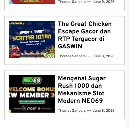
Thomas Sanders
June 9, 2026
The Great Chicken
Escape Gacor dan
RTP Tergacor di
GASWIN
Thomas Sanders
June 8, 2026
Mengenal Sugar
Rush 1000 dan
Mekanisme Slot
Modern NEO69
Thomas Sanders
June 8, 2026