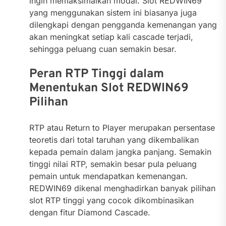
ingin memaksimalkan modal. Slot REDWIN69
yang menggunakan sistem ini biasanya juga
dilengkapi dengan pengganda kemenangan yang
akan meningkat setiap kali cascade terjadi,
sehingga peluang cuan semakin besar.
Peran RTP Tinggi dalam
Menentukan Slot REDWIN69
Pilihan
RTP atau Return to Player merupakan persentase
teoretis dari total taruhan yang dikembalikan
kepada pemain dalam jangka panjang. Semakin
tinggi nilai RTP, semakin besar pula peluang
pemain untuk mendapatkan kemenangan.
REDWIN69 dikenal menghadirkan banyak pilihan
slot RTP tinggi yang cocok dikombinasikan
dengan fitur Diamond Cascade.