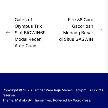
Post
Gates of
Fire 88 Cara
navigation
Olympus Trik
Gacor dan
Ne
Slot BIOWIN69
Menang Besar
Previous
pos
Modal Receh
di Situs GASWIN
post:
Auto Cuan
Copyright © 2026
Tempat Para Raja Meraih Jackpot!.
All rights
reserved.
Theme: Mahalo By
Themeinwp.
Powered by
WordPress.