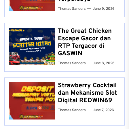
Thomas Sanders
June 9, 2026
The Great Chicken
Escape Gacor dan
RTP Tergacor di
GASWIN
Thomas Sanders
June 8, 2026
Strawberry Cocktail
dan Mekanisme Slot
Digital REDWIN69
Thomas Sanders
June 7, 2026