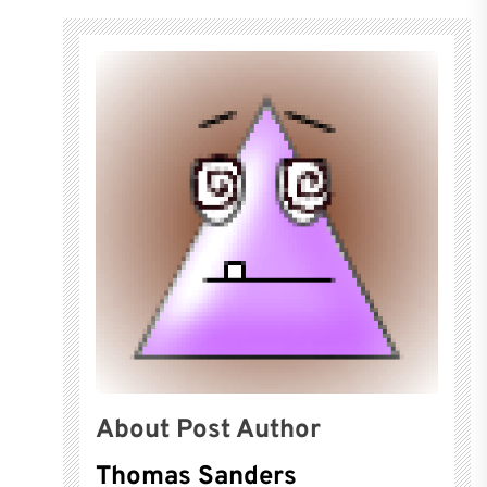
About Post Author
Thomas Sanders