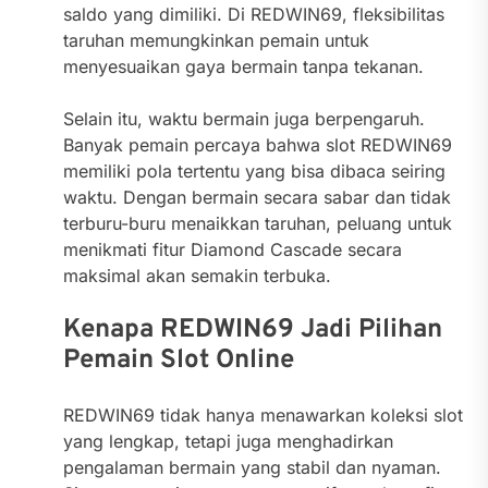
saldo yang dimiliki. Di REDWIN69, fleksibilitas
taruhan memungkinkan pemain untuk
menyesuaikan gaya bermain tanpa tekanan.
Selain itu, waktu bermain juga berpengaruh.
Banyak pemain percaya bahwa slot REDWIN69
memiliki pola tertentu yang bisa dibaca seiring
waktu. Dengan bermain secara sabar dan tidak
terburu-buru menaikkan taruhan, peluang untuk
menikmati fitur Diamond Cascade secara
maksimal akan semakin terbuka.
Kenapa REDWIN69 Jadi Pilihan
Pemain Slot Online
REDWIN69 tidak hanya menawarkan koleksi slot
yang lengkap, tetapi juga menghadirkan
pengalaman bermain yang stabil dan nyaman.