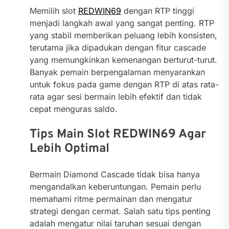
Memilih slot
REDWIN69
dengan RTP tinggi
menjadi langkah awal yang sangat penting. RTP
yang stabil memberikan peluang lebih konsisten,
terutama jika dipadukan dengan fitur cascade
yang memungkinkan kemenangan berturut-turut.
Banyak pemain berpengalaman menyarankan
untuk fokus pada game dengan RTP di atas rata-
rata agar sesi bermain lebih efektif dan tidak
cepat menguras saldo.
Tips Main Slot REDWIN69 Agar
Lebih Optimal
Bermain Diamond Cascade tidak bisa hanya
mengandalkan keberuntungan. Pemain perlu
memahami ritme permainan dan mengatur
strategi dengan cermat. Salah satu tips penting
adalah mengatur nilai taruhan sesuai dengan