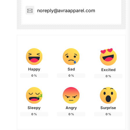
noreply@avraapparel.com
Happy
Sad
Excited
0
%
0
%
0
%
Sleepy
Angry
Surprise
0
%
0
%
0
%