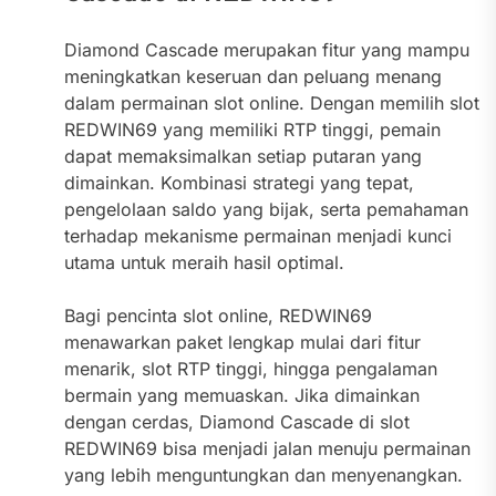
Diamond Cascade merupakan fitur yang mampu
meningkatkan keseruan dan peluang menang
dalam permainan slot online. Dengan memilih slot
REDWIN69 yang memiliki RTP tinggi, pemain
dapat memaksimalkan setiap putaran yang
dimainkan. Kombinasi strategi yang tepat,
pengelolaan saldo yang bijak, serta pemahaman
terhadap mekanisme permainan menjadi kunci
utama untuk meraih hasil optimal.
Bagi pencinta slot online, REDWIN69
menawarkan paket lengkap mulai dari fitur
menarik, slot RTP tinggi, hingga pengalaman
bermain yang memuaskan. Jika dimainkan
dengan cerdas, Diamond Cascade di slot
REDWIN69 bisa menjadi jalan menuju permainan
yang lebih menguntungkan dan menyenangkan.