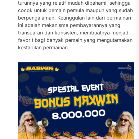
turunnya yang relatif mudah dipahami, sehingga
cocok untuk pemain pemula maupun yang sudah
berpengalaman. Keunggulan lain dari permainan
ini adalah mekanisme pembayarannya yang
transparan dan konsisten, membuatnya menjadi
favorit bagi banyak pemain yang mengutamakan
kestabilan permainan.