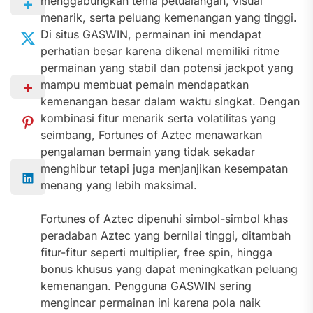
menggabungkan tema petualangan, visual
menarik, serta peluang kemenangan yang tinggi.
Di situs GASWIN, permainan ini mendapat
perhatian besar karena dikenal memiliki ritme
permainan yang stabil dan potensi jackpot yang
mampu membuat pemain mendapatkan
kemenangan besar dalam waktu singkat. Dengan
kombinasi fitur menarik serta volatilitas yang
seimbang, Fortunes of Aztec menawarkan
pengalaman bermain yang tidak sekadar
menghibur tetapi juga menjanjikan kesempatan
menang yang lebih maksimal.
Fortunes of Aztec dipenuhi simbol-simbol khas
peradaban Aztec yang bernilai tinggi, ditambah
fitur-fitur seperti multiplier, free spin, hingga
bonus khusus yang dapat meningkatkan peluang
kemenangan. Pengguna GASWIN sering
mengincar permainan ini karena pola naik