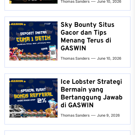
Thomas Sanders
June 10, 2026
Sky Bounty Situs
Gacor dan Tips
Menang Terus di
GASWIN
Thomas Sanders
June 10, 2026
Ice Lobster Strategi
Bermain yang
Bertanggung Jawab
di GASWIN
Thomas Sanders
June 9, 2026