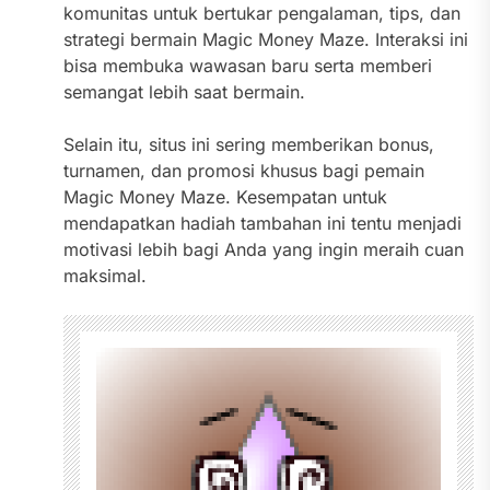
komunitas untuk bertukar pengalaman, tips, dan
strategi bermain Magic Money Maze. Interaksi ini
bisa membuka wawasan baru serta memberi
semangat lebih saat bermain.
Selain itu, situs ini sering memberikan bonus,
turnamen, dan promosi khusus bagi pemain
Magic Money Maze. Kesempatan untuk
mendapatkan hadiah tambahan ini tentu menjadi
motivasi lebih bagi Anda yang ingin meraih cuan
maksimal.