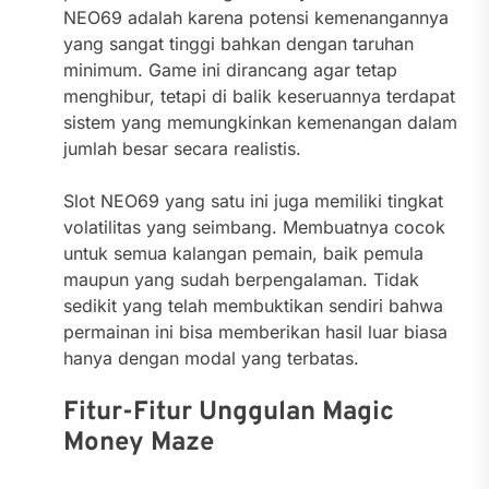
NEO69 adalah karena potensi kemenangannya
yang sangat tinggi bahkan dengan taruhan
minimum. Game ini dirancang agar tetap
menghibur, tetapi di balik keseruannya terdapat
sistem yang memungkinkan kemenangan dalam
jumlah besar secara realistis.
Slot NEO69 yang satu ini juga memiliki tingkat
volatilitas yang seimbang. Membuatnya cocok
untuk semua kalangan pemain, baik pemula
maupun yang sudah berpengalaman. Tidak
sedikit yang telah membuktikan sendiri bahwa
permainan ini bisa memberikan hasil luar biasa
hanya dengan modal yang terbatas.
Fitur-Fitur Unggulan Magic
Money Maze