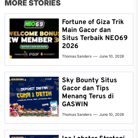
MORE STORIES
Fortune of Giza Trik
Main Gacor dan
Situs Terbaik NEO69
2026
Thomas Sanders
June 10, 2026
Sky Bounty Situs
Gacor dan Tips
Menang Terus di
GASWIN
Thomas Sanders
June 10, 2026