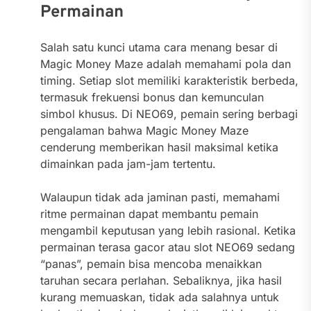
Permainan
Salah satu kunci utama cara menang besar di
Magic Money Maze adalah memahami pola dan
timing. Setiap slot memiliki karakteristik berbeda,
termasuk frekuensi bonus dan kemunculan
simbol khusus. Di NEO69, pemain sering berbagi
pengalaman bahwa Magic Money Maze
cenderung memberikan hasil maksimal ketika
dimainkan pada jam-jam tertentu.
Walaupun tidak ada jaminan pasti, memahami
ritme permainan dapat membantu pemain
mengambil keputusan yang lebih rasional. Ketika
permainan terasa gacor atau slot NEO69 sedang
“panas”, pemain bisa mencoba menaikkan
taruhan secara perlahan. Sebaliknya, jika hasil
kurang memuaskan, tidak ada salahnya untuk