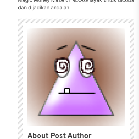
Magic Money Maze di NEO69 layak untuk dicoba
dan dijadikan andalan.
About Post Author