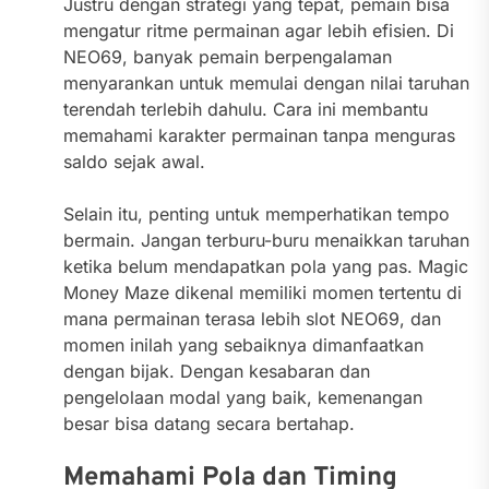
Justru dengan strategi yang tepat, pemain bisa
mengatur ritme permainan agar lebih efisien. Di
NEO69, banyak pemain berpengalaman
menyarankan untuk memulai dengan nilai taruhan
terendah terlebih dahulu. Cara ini membantu
memahami karakter permainan tanpa menguras
saldo sejak awal.
Selain itu, penting untuk memperhatikan tempo
bermain. Jangan terburu-buru menaikkan taruhan
ketika belum mendapatkan pola yang pas. Magic
Money Maze dikenal memiliki momen tertentu di
mana permainan terasa lebih slot NEO69, dan
momen inilah yang sebaiknya dimanfaatkan
dengan bijak. Dengan kesabaran dan
pengelolaan modal yang baik, kemenangan
besar bisa datang secara bertahap.
Memahami Pola dan Timing