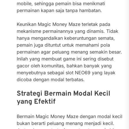
mobile, sehingga pemain bisa menikmati
permainan kapan saja tanpa hambatan.
Keunikan Magic Money Maze terletak pada
mekanisme permainannya yang dinamis. Tidak
hanya mengandalkan keberuntungan semata,
pemain juga dituntut untuk memahami pola
permainan agar peluang menang semakin besar.
Inilah yang membuat game ini sering disebut
gacor oleh komunitas, bahkan banyak yang
menyebutnya sebagai slot NEO69 yang layak
dicoba dengan modal terbatas.
Strategi Bermain Modal Kecil
yang Efektif
Bermain Magic Money Maze dengan modal kecil
bukan berarti peluang menang menjadi kecil.