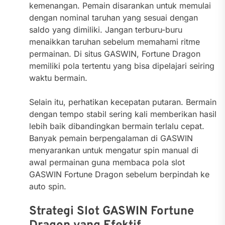
kemenangan. Pemain disarankan untuk memulai
dengan nominal taruhan yang sesuai dengan
saldo yang dimiliki. Jangan terburu-buru
menaikkan taruhan sebelum memahami ritme
permainan. Di situs GASWIN, Fortune Dragon
memiliki pola tertentu yang bisa dipelajari seiring
waktu bermain.
Selain itu, perhatikan kecepatan putaran. Bermain
dengan tempo stabil sering kali memberikan hasil
lebih baik dibandingkan bermain terlalu cepat.
Banyak pemain berpengalaman di GASWIN
menyarankan untuk mengatur spin manual di
awal permainan guna membaca pola slot
GASWIN Fortune Dragon sebelum berpindah ke
auto spin.
Strategi Slot GASWIN Fortune