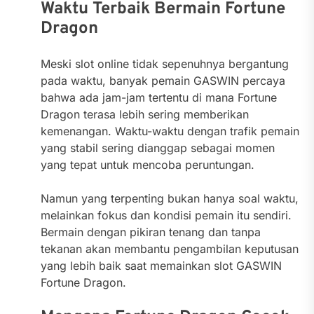
Waktu Terbaik Bermain Fortune
Dragon
Meski slot online tidak sepenuhnya bergantung
pada waktu, banyak pemain GASWIN percaya
bahwa ada jam-jam tertentu di mana Fortune
Dragon terasa lebih sering memberikan
kemenangan. Waktu-waktu dengan trafik pemain
yang stabil sering dianggap sebagai momen
yang tepat untuk mencoba peruntungan.
Namun yang terpenting bukan hanya soal waktu,
melainkan fokus dan kondisi pemain itu sendiri.
Bermain dengan pikiran tenang dan tanpa
tekanan akan membantu pengambilan keputusan
yang lebih baik saat memainkan slot GASWIN
Fortune Dragon.