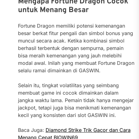
Mengapa Fortune Dragon Cocok
untuk Menang Besar
Fortune Dragon memiliki potensi kemenangan
besar berkat fitur pengali dan simbol bonus yang
muncul secara acak. Ketika kombinasi simbol
berhasil terbentuk dengan sempurna, pemain
bisa meraih kemenangan yang jauh melebihi
modal awal. Inilah yang membuat Fortune Dragon
selalu ramai dimainkan di GASWIN.
Selain itu, tingkat volatilitas yang seimbang
membuat game ini cocok dimainkan dalam
jangka waktu lama. Pemain tidak hanya mengejar
jackpot, tetapi juga bisa menikmati kemenangan
kecil yang konsisten dari slot GASWIN ini.
Baca Juga:
Diamond Strike Trik Gacor dan Cara
Menang Cepat BIOWIN69