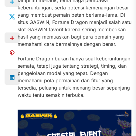
tampilan menarik, tema naga pembawa
keberuntungan, serta potensi kemenangan besar
yang membuat pemain betah berlama-lama. Di
situs GASWIN, Fortune Dragon menjadi salah satu
slot GASWIN favorit karena sering memberikan
hasil yang memuaskan bagi para pemain yang
memahami cara bermainnya dengan benar.
Fortune Dragon bukan hanya soal keberuntungan
semata, tetapi juga tentang strategi, timing, dan
pengelolaan modal yang tepat. Dengan
memahami pola permainan dan fitur yang
tersedia, peluang untuk menang besar sepanjang
waktu tentu semakin terbuka.