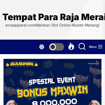
Skip
to
the
Tempat Para Raja Mera
content
avraapparel.comMainkan Slot Online Mudah Menang!
Menu