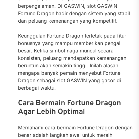
berpengalaman. Di GASWIN, slot GASWIN
Fortune Dragon hadir dengan sistem yang stabil
dan peluang kemenangan yang kompetitif.
Keunggulan Fortune Dragon terletak pada fitur
bonusnya yang mampu memberikan pengali
besar. Ketika simbol naga muncul secara
konsisten, peluang mendapatkan kemenangan
beruntun akan semakin tinggi. Inilah alasan
mengapa banyak pemain menyebut Fortune
Dragon sebagai slot GASWIN yang gacor di
berbagai waktu.
Cara Bermain Fortune Dragon
Agar Lebih Optimal
Memahami cara bermain Fortune Dragon dengan
benar adalah langkah awal untuk meraih