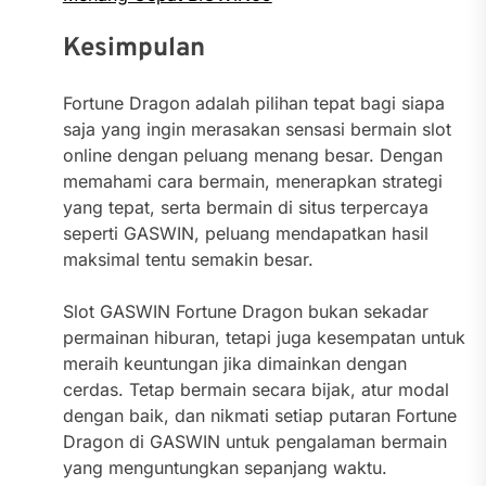
Kesimpulan
Fortune Dragon adalah pilihan tepat bagi siapa
saja yang ingin merasakan sensasi bermain slot
online dengan peluang menang besar. Dengan
memahami cara bermain, menerapkan strategi
yang tepat, serta bermain di situs terpercaya
seperti GASWIN, peluang mendapatkan hasil
maksimal tentu semakin besar.
Slot GASWIN Fortune Dragon bukan sekadar
permainan hiburan, tetapi juga kesempatan untuk
meraih keuntungan jika dimainkan dengan
cerdas. Tetap bermain secara bijak, atur modal
dengan baik, dan nikmati setiap putaran Fortune
Dragon di GASWIN untuk pengalaman bermain
yang menguntungkan sepanjang waktu.