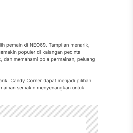
ilih pemain di NEO69. Tampilan menarik,
emakin populer di kalangan pecinta
ak, dan memahami pola permainan, peluang
ik, Candy Corner dapat menjadi pilihan
rmainan semakin menyenangkan untuk