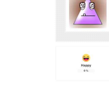
Happy
0
%