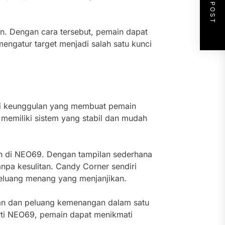
NEXT POST
n. Dengan cara tersebut, pemain dapat
engatur target menjadi salah satu kunci
ai keunggulan yang membuat pemain
 memiliki sistem yang stabil dan mudah
in di NEO69. Dengan tampilan sederhana
pa kesulitan. Candy Corner sendiri
peluang menang yang menjanjikan.
an dan peluang kemenangan dalam satu
rti NEO69, pemain dapat menikmati