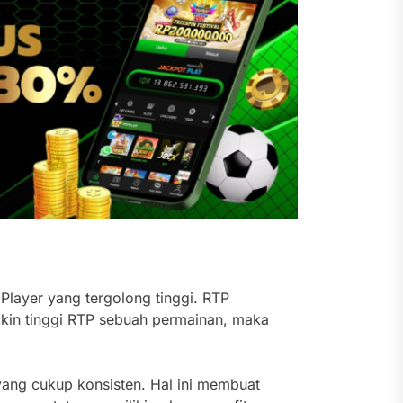
Player yang tergolong tinggi. RTP
in tinggi RTP sebuah permainan, maka
ang cukup konsisten. Hal ini membuat