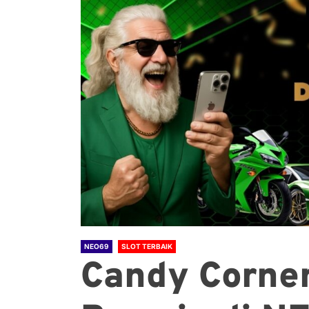
NEO69
SLOT TERBAIK
Candy Corner