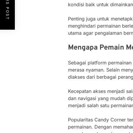
PREVIOUS POST
kondisi baik untuk dimainkan
Penting juga untuk menetap
menghindari permainan berleb
utama agar pengalaman ber
Mengapa Pemain M
Sebagai platform permainan
merasa nyaman. Selain menyed
diakses dari berbagai perang
Kecepatan akses menjadi sa
dan navigasi yang mudah dip
menjadi salah satu permaina
Popularitas Candy Corner t
permainan. Dengan memahami 