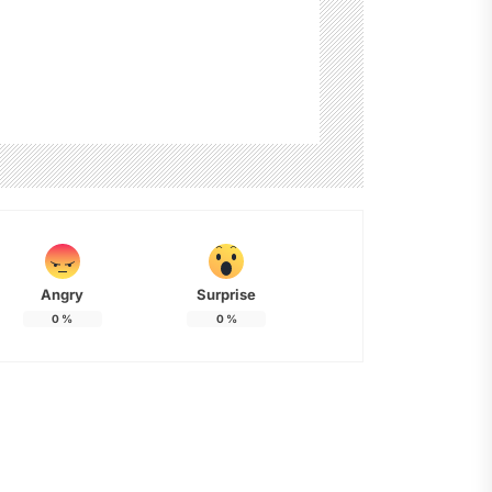
Angry
Surprise
0
%
0
%