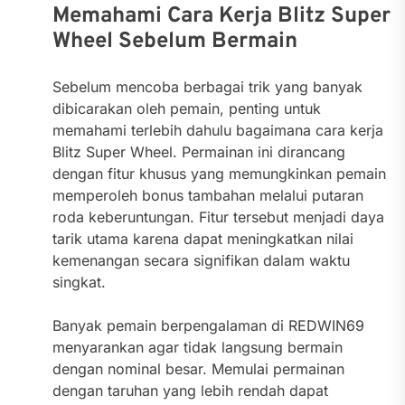
Memahami Cara Kerja Blitz Super
Wheel Sebelum Bermain
Sebelum mencoba berbagai trik yang banyak
dibicarakan oleh pemain, penting untuk
memahami terlebih dahulu bagaimana cara kerja
Blitz Super Wheel. Permainan ini dirancang
dengan fitur khusus yang memungkinkan pemain
memperoleh bonus tambahan melalui putaran
roda keberuntungan. Fitur tersebut menjadi daya
tarik utama karena dapat meningkatkan nilai
kemenangan secara signifikan dalam waktu
singkat.
Banyak pemain berpengalaman di REDWIN69
menyarankan agar tidak langsung bermain
dengan nominal besar. Memulai permainan
dengan taruhan yang lebih rendah dapat