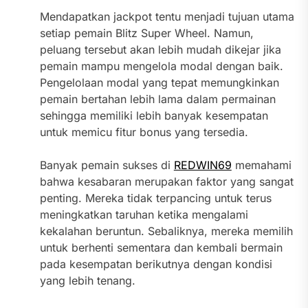
Mendapatkan jackpot tentu menjadi tujuan utama
setiap pemain Blitz Super Wheel. Namun,
peluang tersebut akan lebih mudah dikejar jika
pemain mampu mengelola modal dengan baik.
Pengelolaan modal yang tepat memungkinkan
pemain bertahan lebih lama dalam permainan
sehingga memiliki lebih banyak kesempatan
untuk memicu fitur bonus yang tersedia.
Banyak pemain sukses di
REDWIN69
memahami
bahwa kesabaran merupakan faktor yang sangat
penting. Mereka tidak terpancing untuk terus
meningkatkan taruhan ketika mengalami
kekalahan beruntun. Sebaliknya, mereka memilih
untuk berhenti sementara dan kembali bermain
pada kesempatan berikutnya dengan kondisi
yang lebih tenang.