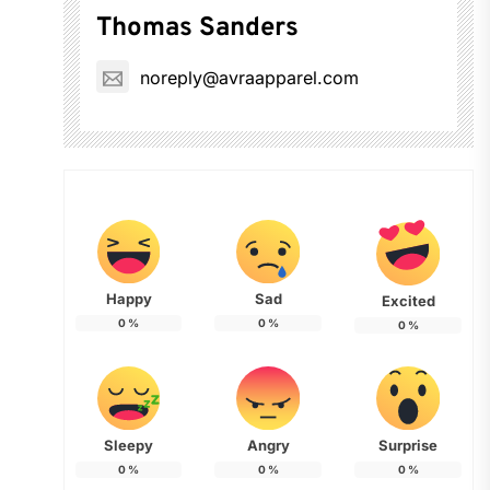
Thomas Sanders
noreply@avraapparel.com
Happy
Sad
Excited
0
%
0
%
0
%
Sleepy
Angry
Surprise
0
%
0
%
0
%