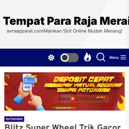
Skip
to
the
Tempat Para Raja Mera
content
avraapparel.comMainkan Slot Online Mudah Menang!
Menu
OUTDOORS
Blitz Super Wheel Trik Gacor