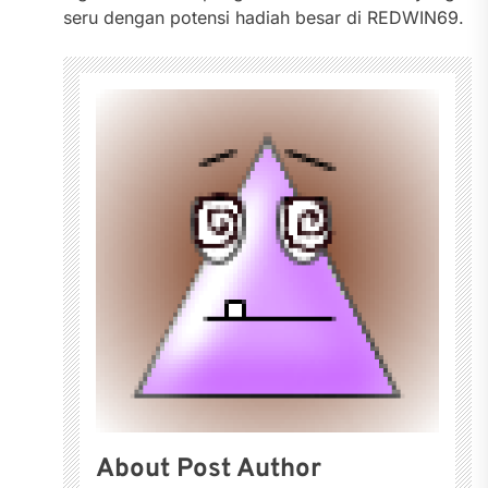
seru dengan potensi hadiah besar di REDWIN69.
About Post Author